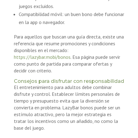
juegos excluidos.
Compatibilidad móvil: un buen bono debe funcionar
en la app o navegador.
Para aquellos que buscan una guía directa, existe una
referencia que resume promociones y condiciones
disponibles en el mercado:
https://lazybar.mobi/bonos
. Esa página puede servir
como punto de partida para comparar ofertas y
decidir con criterio.
Consejos para disfrutar con responsabilidad
El entretenimiento para adultos debe combinar
disfrute y control. Establecer límites personales de
tiempo y presupuesto evita que la diversión se
convierta en problema. LazyBar bonos puede ser un
estímulo atractivo, pero la mejor estrategia es
tratar los incentivos como un añadido, no como la
base del juego.