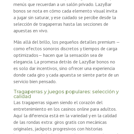
menús que recuerdan a un salón privado. LazyBar
bonos se nota en cómo cada elemento visual invita
a jugar sin saturar, y ese cuidado se percibe desde la
selección de tragaperras hasta las secciones de
apuestas en vivo.
Más allá del brillo, los pequeños detalles premium —
como efectos sonoros discretos y tiempos de carga
optimizados— hacen que la sensación sea de
elegancia. La promesa detrás de LazyBar bonos no
es solo dar incentivos, sino ofrecer una experiencia
donde cada giro y cada apuesta se siente parte de un
servicio bien pensado.
Tragaperras y juegos populares: selección y
calidad
Las tragaperras siguen siendo el corazón del
entretenimiento en los casinos online para adultos.
Aquí la diferencia está en la variedad y en la calidad
de las rondas extra: giros gratis con mecánicas
originales, jackpots progresivos con historias