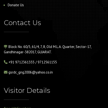
Donate Us
Contact Us
Block No. 60/3, 61/4, 7, 8, Old M.L.A. Quarter, Sector-17,
Gandhinagar-382017, GUJARAT.
+91
9712361355 / 9712561155
gsrdc_gng2006@yahoo.co.in
Visitor Details