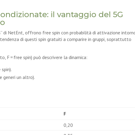
condizionate: il vantaggio del 5G
io
” di NetEnt, offrono free spin con probabilità di attivazione intorn
 tendenza di questi spin gratuiti a comparire in gruppi, soprattutto
o, F = free spin) può descrivere la dinamica:
 spin).
 generi un altro).
F
0,20