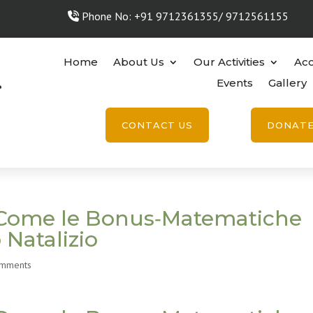
Phone No: +91 9712361355/ 9712561155
Home
About Us
Our Activities
Acc
Events
Gallery
CONTACT US
DONAT
: Come le Bonus‑Matematiche
 Natalizio
omments