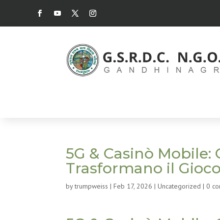
5G & Casinò Mobile
Trasformano il Gioco
by
trumpweiss
|
Feb 17, 2026
|
Uncategorized
|
0 c