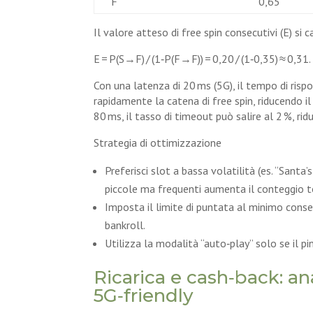
F
0,65
Il valore atteso di free spin consecutivi (E) si
E = P(S→F) / (1‑P(F→F)) = 0,20 / (1‑0,35) ≈ 0,31.
Con una latenza di 20 ms (5G), il tempo di rispo
rapidamente la catena di free spin, riducendo i
80 ms, il tasso di timeout può salire al 2 %, ri
Strategia di ottimizzazione
Preferisci slot a bassa volatilità (es. “Santa’
piccole ma frequenti aumenta il conteggio to
Imposta il limite di puntata al minimo consen
bankroll.
Utilizza la modalità “auto‑play” solo se il pi
Ricarica e cash‑back: an
5G‑friendly