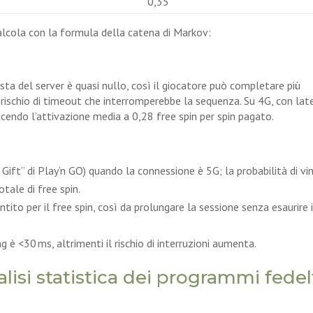
0,35
 calcola con la formula della catena di Markov:
sta del server è quasi nullo, così il giocatore può completare più
l rischio di timeout che interromperebbe la sequenza. Su 4G, con la
ducendo l’attivazione media a 0,28 free spin per spin pagato.
s Gift” di Play’n GO) quando la connessione è 5G; la probabilità di vi
tale di free spin.
tito per il free spin, così da prolungare la sessione senza esaurire i
ng è <30 ms, altrimenti il rischio di interruzioni aumenta.
alisi statistica dei programmi fedel