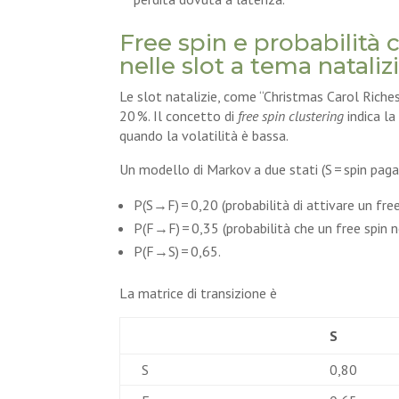
Free spin e probabilità 
nelle slot a tema nataliz
Le slot natalizie, come “Christmas Carol Riches
20 %. Il concetto di
free spin clustering
indica la
quando la volatilità è bassa.
Un modello di Markov a due stati (S = spin pagat
P(S→F) = 0,20 (probabilità di attivare un free
P(F→F) = 0,35 (probabilità che un free spin ne
P(F→S) = 0,65.
La matrice di transizione è
S
S
0,80