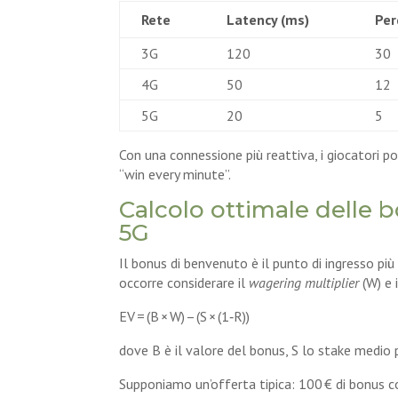
Rete
Latency (ms)
Per
3G
120
30
4G
50
12
5G
20
5
Con una connessione più reattiva, i giocatori p
“win every minute”.
Calcolo ottimale delle 
5G
Il bonus di benvenuto è il punto di ingresso p
occorre considerare il
wagering multiplier
(W) e 
EV = (B × W) – (S × (1‑R))
dove B è il valore del bonus, S lo stake medio p
Supponiamo un’offerta tipica: 100 € di bonus c