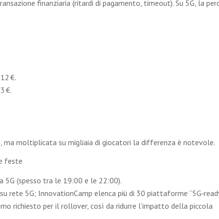
ansazione finanziaria (ritardi di pagamento, timeout). Su 5G, la per
 12 €.
3 €.
 ma moltiplicata su migliaia di giocatori la differenza è notevole.
le feste
a 5G (spesso tra le 19:00 e le 22:00).
su rete 5G; InnovationCamp elenca più di 30 piattaforme “5G‑ready
o richiesto per il rollover, così da ridurre l’impatto della piccola