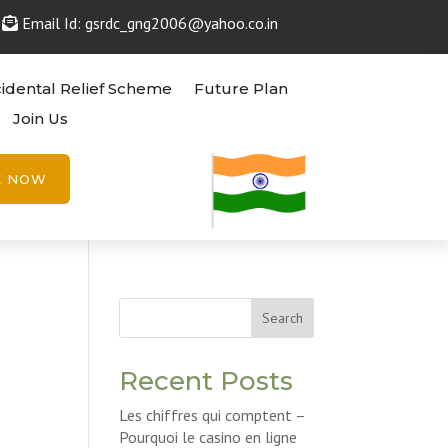
Email Id: gsrdc_gng2006@yahoo.co.in
idental Relief Scheme
Future Plan
Join Us
E NOW
Search
Recent Posts
Les chiffres qui comptent –
Pourquoi le casino en ligne