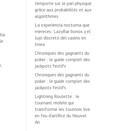
l’emporte sur le pari physique
grâce aux probabilités et aux
algorithmes
La experiencia nocturna que
mereces: LazyBar bonos y el
lla
lujo discreto del casino en
le
línea
Chroniques des gagnants du
poker : le guide complet des
,
jackpots festifs
Chroniques des gagnants du
poker : le guide complet des
jackpots festifs
Lightning Roulette : le
tournant mobile qui
transforme les tournois live
en feu d’artifice du Nouvel
An