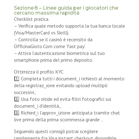
Sezione 8 – Linee guida per i giocatori che
cercano massima rapidità
Checklist pratica
– Verifica quale metodo supporta la tua banca locale
(Visa/MasterCard vs Skrill).
– Controlla se il casinò è recensito da
OfficinaGioto.Com come ‘fast pay’.
– Attiva l’autenticazione biometrica sul tuo
smartphone prima del primo deposito.​
Ottimizza il profilo KYC
1️⃣ Completa tutti i document_i richiesti al momento
della registraz_ione evitando upload multipli
successivi。
2️⃣ Usa foto nitide ed evita filtri fotografici sui
document_i d’identità​。
3️⃣ Richied_i l’approv_izione anticipata tramite chat
live prima della prima scommessa grande．
Seguendo questi consigli potrai scegliere
rapidamente fra Visa instant checkout disponibile