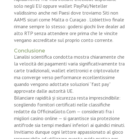
solo negli EU oppure wallet PayPal/Neteller
validissimo anche nei Paesi dove troviamo Siti non
AAMS sicuri come Malta o Curaçao . L’obiettivo finale
rimane sempre lo stesso: godersi giochi live dealer ad
alto RTP senza attendere ore prima che le vincite
vengano accreditate sul proprio conto corrente.
Conclusione
L’analisi scientifica condotta mostra chiaramente che
la velocità dei pagamenti varia significativamente tra
carte tradizionali, wallet elettronici e criptovalute
ma converge verso performance eccellentissime
quando vengono adottate soluzioni “fast pay”
approvate dalle autorità UE.
Bilanciare rapiditá și sicurezza resta imprescindibile:
scegliendo fornitori certificati nelle classifiche
redatte da OfficinaGioto.Com — considerati fra i
migliori casino online — si garantisce sia protezione
antifrode sia tempi medianí inferiorì ai quindici minuti.
Invitiamo dunque ogni lettore appassionato al gioco
responsabile ad utilizzare questa guida pratica per