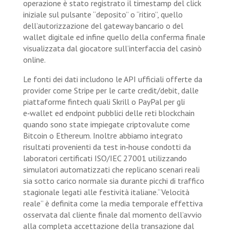
operazione è stato registrato il timestamp del click
iniziale sul pulsante “deposito” o “ritiro”, quello
dell’autorizzazione del gateway bancario o del
wallet digitale ed infine quello della conferma finale
visualizzata dal giocatore sull’interfaccia del casinò
online.
Le fonti dei dati includono le API ufficiali offerte da
provider come Stripe per le carte credit/debit, dalle
piattaforme fintech quali Skrill o PayPal per gli
e‑wallet ed endpoint pubblici delle reti blockchain
quando sono state impiegate criptovalute come
Bitcoin o Ethereum. Inoltre abbiamo integrato
risultati provenienti da test in‑house condotti da
laboratori certificati ISO/IEC 27001 utilizzando
simulatori automatizzati che replicano scenari reali
sia sotto carico normale sia durante picchi di traffico
stagionale legati alle festività italiane.“Velocità
reale” è definita come la media temporale effettiva
osservata dal cliente finale dal momento dell’avvio
alla completa accettazione della transazione dal