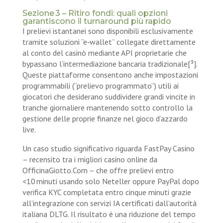
Sezione 3 – Ritiro fondi: quali opzioni
garantiscono il turnaround più rapido
I prelievi istantanei sono disponibili esclusivamente
tramite soluzioni “e‑wallet” collegate direttamente
al conto del casinò mediante API proprietarie che
bypassano l’intermediazione bancaria tradizionale​[³]​.
Queste piattaforme consentono anche impostazioni
programmabili (“prelievo programmato”) utili ai
giocatori che desiderano suddividere grandi vincite in
tranche giornaliere mantenendo sotto controllo la
gestione delle proprie finanze nel gioco d’azzardo
live.​
Un caso studio significativo riguarda FastPay Casino
– recensito tra i migliori casino online da
OfficinaGiotto.Com – che offre prelievi entro
<10 minuti usando solo Neteller oppure PayPal dopo
verifica KYC completata entro cinque minuti grazie
all’integrazione con servizi IA certificati dall’autorità
italiana DLTG.​ Il risultato è una riduzione del tempo