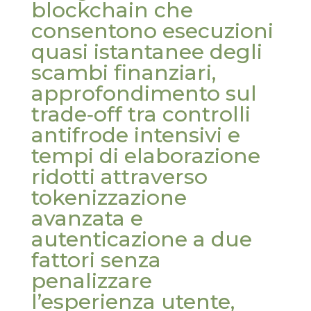
blockchain che
consentono esecuzioni
quasi istantanee degli
scambi finanziari,
approfondimento sul
trade‑off tra controlli
antifrode intensivi e
tempi di elaborazione
ridotti attraverso
tokenizzazione
avanzata e
autenticazione a due
fattori senza
penalizzare
l’esperienza utente,