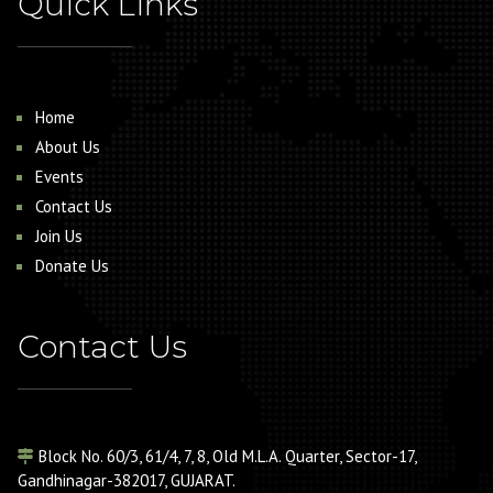
Quick Links
Home
About Us
Events
Contact Us
Join Us
Donate Us
Contact Us
Block No. 60/3, 61/4, 7, 8, Old M.L.A. Quarter, Sector-17,
Gandhinagar-382017, GUJARAT.