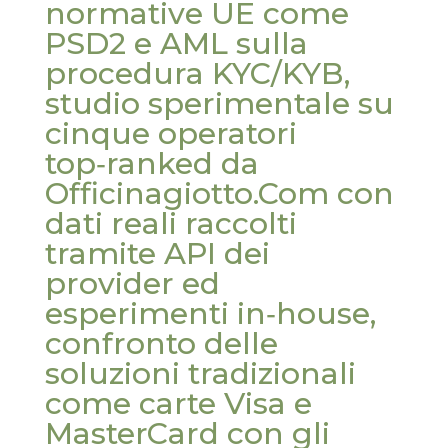
normative UE come
PSD2 e AML sulla
procedura KYC/KYB,
studio sperimentale su
cinque operatori
top‑ranked da
Officinagiotto.Com con
dati reali raccolti
tramite API dei
provider ed
esperimenti in‑house,
confronto delle
soluzioni tradizionali
come carte Visa e
MasterCard con gli