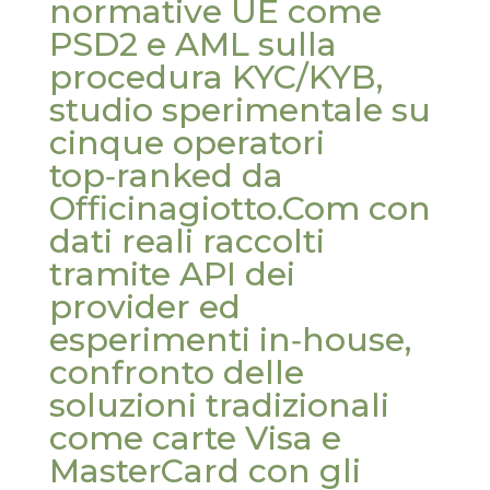
normative UE come
PSD2 e AML sulla
procedura KYC/KYB,
studio sperimentale su
cinque operatori
top‑ranked da
Officinagiotto.Com con
dati reali raccolti
tramite API dei
provider ed
esperimenti in‑house,
confronto delle
soluzioni tradizionali
come carte Visa e
MasterCard con gli