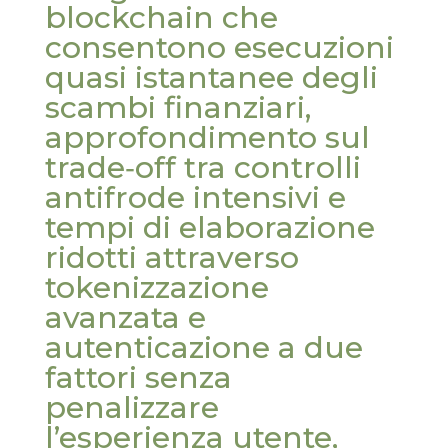
blockchain che
consentono esecuzioni
quasi istantanee degli
scambi finanziari,
approfondimento sul
trade‑off tra controlli
antifrode intensivi e
tempi di elaborazione
ridotti attraverso
tokenizzazione
avanzata e
autenticazione a due
fattori senza
penalizzare
l’esperienza utente,