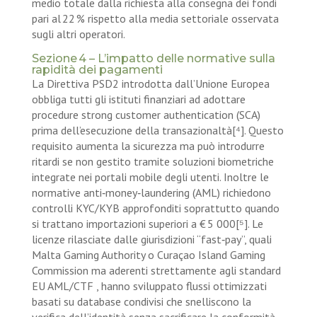
medio totale dalla richiesta alla consegna dei fondi
pari al 22 % rispetto alla media settoriale osservata
sugli altri operatori.
Sezione 4 – L’impatto delle normative sulla
rapidità dei pagamenti
La Direttiva PSD2 introdotta dall’Unione Europea
obbliga tutti gli istituti finanziari ad adottare
procedure strong customer authentication (SCA)
prima dell’esecuzione della transazional­tà​[⁴]​. Questo
requisito aumenta la sicurezza ma può introdurre
ritardi se non gestito tramite soluzioni biometriche
integrate nei portali mobile degli utenti.​ Inoltre le
normative anti‐money‐laundering (AML) richiedono
controlli KYC/KYB approfonditi soprattutto quando
si trattano importazioni superiori a € 5 000​[⁵]​. Le
licenze rilasciate dalle giurisdizioni “fast‑pay”, quali
Malta Gaming Authority o Curaçao Island Gaming
Commission ma aderenti strettamente agli standard
EU AML/CTF , hanno sviluppato flussi ottimizzati
basati su database condivisi che snelliscono la