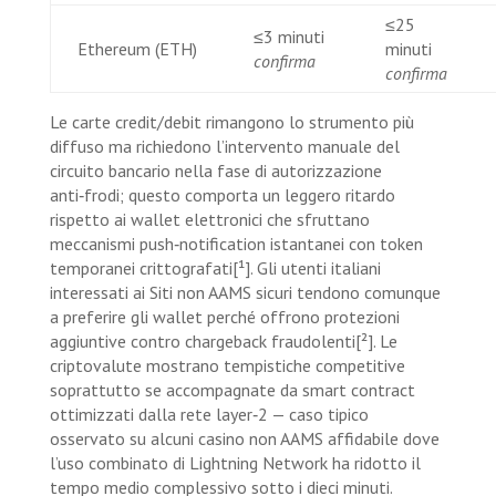
≤25
≤3 minuti
Ethereum (ETH)
minuti
confirma
confirma
Le carte credit/debit rimangono lo strumento più
diffuso ma richiedono l’intervento manuale del
circuito bancario nella fase di autorizzazione
anti‑frodi; questo comporta un leggero ritardo
rispetto ai wallet elettronici che sfruttano
meccanismi push‑notification istantanei con token
temporanei crittografati​[¹]​. Gli utenti italiani
interessati ai Siti non AAMS sicuri tendono comunque
a preferire gli wallet perché offrono protezioni
aggiuntive contro chargeback fraudolenti​[²]​. Le
criptovalute mostrano tempistiche competitive
soprattutto se accompagnate da smart contract
ottimizzati dalla rete layer‑2 — caso tipico
osservato su alcuni casino non AAMS affidabile dove
l’uso combinato di Lightning Network ha ridotto il
tempo medio complessivo sotto i dieci minuti.​