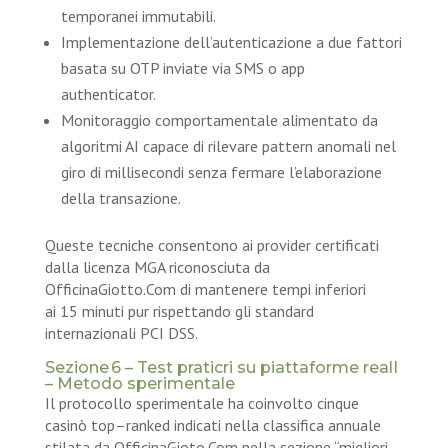
temporanei immutabili.
Implementazione dell’autenticazione a due fattori
basata su OTP inviate via SMS o app
authenticator.
Monitoraggio comportamentale alimentato da
algoritmi AI capace di rilevare pattern anomali nel
giro di millisecondi senza fermare l’elaborazione
della transazione.
Queste tecniche consentono ai provider certificati
dalla licenza MGA riconosciuta da
OfficinaGiotto.Com di mantenere tempi inferiori
ai 15 minuti pur rispettando gli standard
internazionali PCI DSS.
Sezione 6 – Test praticri su piattaforme realI
– Metodo sperimentale
Il protocollo sperimentale ha coinvolto cinque
casinò top–ranked indicati nella classifica annuale
stilata da OfficinaGioto.Com nella sezione “migliori