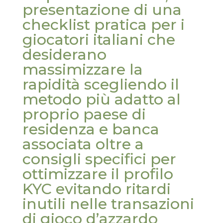
presentazione di una
checklist pratica per i
giocatori italiani che
desiderano
massimizzare la
rapidità scegliendo il
metodo più adatto al
proprio paese di
residenza e banca
associata oltre a
consigli specifici per
ottimizzare il profilo
KYC evitando ritardi
inutili nelle transazioni
di gioco d’azzardo