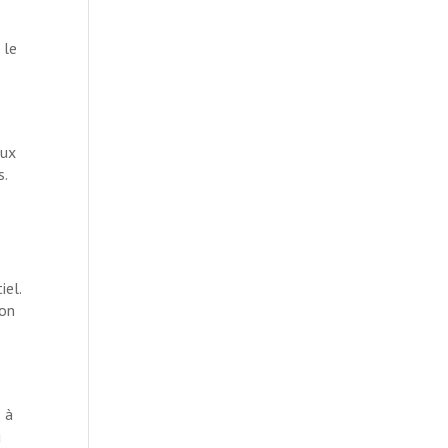
 le
aux
s.
iel.
ion
 à
u