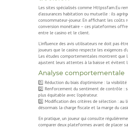
Les sites spécialisés comme Httpssfam.Eu rempl
d’assurances habitation ou mutuelle : ils agrèg
consommateur‑joueur. En affichant les coûts r
conversion monétaire – ces plateformes offrent
entre le casino et le client.
L’influence des avis utilisateurs ne doit pas ê
joueurs que le casino respecte les exigences d’
Les études comportementales montrent que lo
ajustent leurs attentes à la baisse et évitent
Analyse comportementale
1️⃣ Réduction du biais d’optimisme : la visibilit
2️⃣ Renforcement du sentiment de contrôle : sa
plus équitable avec l’opérateur.
3️⃣ Modification des critères de sélection : au 
désormais la charge fiscale et la marge du casi
En pratique, un joueur qui consulte régulièr
comparer deux plateformes avant de placer sa 