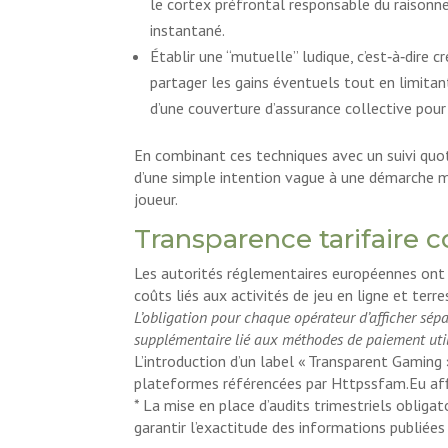
le cortex préfrontal responsable du raisonne
instantané.
Établir une “mutuelle” ludique, c’est‑à‑dire
partager les gains éventuels tout en limitan
d’une couverture d’assurance collective pour r
En combinant ces techniques avec un suivi quot
d’une simple intention vague à une démarche m
joueur.
Transparence tarifaire 
Les autorités réglementaires européennes ont 
coûts liés aux activités de jeu en ligne et terr
L’obligation pour chaque opérateur d’afficher sépa
supplémentaire lié aux méthodes de paiement utili
L’introduction d’un label « Transparent Gaming 
plateformes référencées par Httpssfam.Eu aff
* La mise en place d’audits trimestriels obligat
garantir l’exactitude des informations publiées