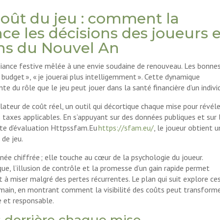
coût du jeu : comment la
ce les décisions des joueurs 
ons du Nouvel An
mbiance festive mêlée à une envie soudaine de renouveau. Les bonne
n budget », « je jouerai plus intelligemment ». Cette dynamique
e du rôle que le jeu peut jouer dans la santé financière d’un indivi
ateur de coût réel, un outil qui décortique chaque mise pour révéle
s taxes applicables. En s’appuyant sur des données publiques et sur 
ite d’évaluation Httpssfam.Eu
https://sfam.eu/
, le joueur obtient 
 de jeu.
ée chiffrée ; elle touche au cœur de la psychologie du joueur.
e, l’illusion de contrôle et la promesse d’un gain rapide permet
t à miser malgré des pertes récurrentes. Le plan qui suit explore ce
ain, en montrant comment la visibilité des coûts peut transform
e et responsable.
 derrière chaque mise