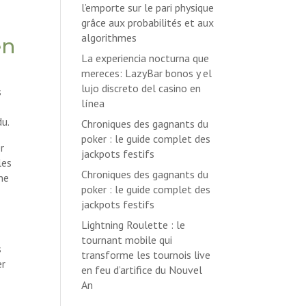
l’emporte sur le pari physique
grâce aux probabilités et aux
algorithmes
en
La experiencia nocturna que
mereces: LazyBar bonos y el
lujo discreto del casino en
s
línea
du.
Chroniques des gagnants du
poker : le guide complet des
r
jackpots festifs
les
Chroniques des gagnants du
une
poker : le guide complet des
jackpots festifs
Lightning Roulette : le
tournant mobile qui
s
transforme les tournois live
er
en feu d’artifice du Nouvel
An