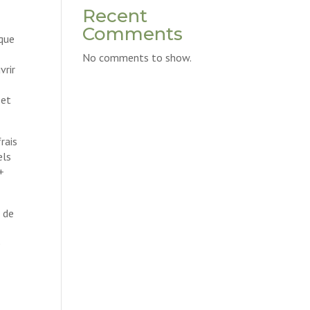
Recent
Comments
 que
No comments to show.
vrir
 et
rais
els
+
n de
e