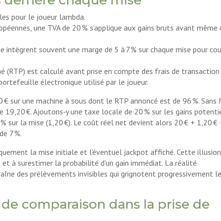
es pour le joueur lambda.
européennes, une TVA de 20 % s’applique aux gains bruts avant même
ne intègrent souvent une marge de 5 à 7 % sur chaque mise pour cou
hé (RTP) est calculé avant prise en compte des frais de transaction
ortefeuille électronique utilisé par le joueur.
0 € sur une machine à sous dont le RTP annoncé est de 96 %. Sans f
e 19,20 €. Ajoutons‑y une taxe locale de 20 % sur les gains potenti
% sur la mise (1,20 €). Le coût réel net devient alors 20 € + 1,20 € 
de 7 %.
ement la mise initiale et l’éventuel jackpot affiché. Cette illusio
et à surestimer la probabilité d’un gain immédiat. La réalité
îne des prélèvements invisibles qui grignotent progressivement l
 de comparaison dans la prise de