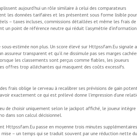
issent aujourd’hui un rôle similaire à celui des comparateurs
ent les données tarifaires et les présentent sous forme lisible pour
éels – taxes incluses, commissions détaillées et même les frais de
 un point de référence neutre qui réduit l’asymétrie d’information
tre sous‑estimée non plus. Un score élevé sur Httpssfam.Eu signale 
un assureur transparent et qu’il ne dissimule pas ses marges cachée
rsque les classements sont perçus comme fiables, les joueurs
 les offres trop alléchantes qui masquent des coûts excessifs.
é des frais oblige le cerveau à recalibrer ses prévisions de gain potent
voir exactement ce qui est prélevé donne l’impression d’une relat
lieu de choisir uniquement selon le jackpot affiché, le joueur intègre
no dans son calcul décisionnel.
ement Httpssfam.Eu passe en moyenne trois minutes supplémentaires
mise – un temps qui se traduit souvent par une réduction nette d