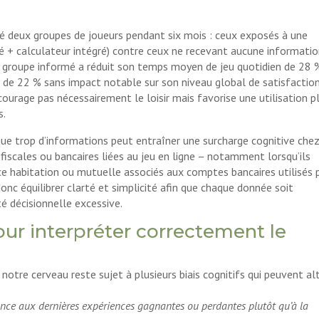
deux groupes de joueurs pendant six mois : ceux exposés à une
llé + calculateur intégré) contre ceux ne recevant aucune informati
 groupe informé a réduit son temps moyen de jeu quotidien de 28 
 de 22 % sans impact notable sur son niveau global de satisfactio
courage pas nécessairement le loisir mais favorise une utilisation p
s.
 que trop d’informations peut entraîner une surcharge cognitive che
 fiscales ou bancaires liées au jeu en ligne – notamment lorsqu’ils
ce habitation ou mutuelle associés aux comptes bancaires utilisés 
nc équilibrer clarté et simplicité afin que chaque donnée soit
é décisionnelle excessive.
ur interpréter correctement le
otre cerveau reste sujet à plusieurs biais cognitifs qui peuvent al
ance aux dernières expériences gagnantes ou perdantes plutôt qu’à la