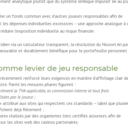
ment analytique plutôt que du système limbique impulsif lié au pla
 créer un fonds commun avec d’autres joueurs responsables afin de
t les dépenses individuelles excessives – une approche analogue à 
éduire l’exposition individuelle au risque financier.
idien via un calculateur transparent, la résolution du Nouvel An p
esurable et durablement bénéfique pour le portefeuille personnel
comme levier de jeu responsable
récemment renforcé leurs exigences en matière d’affichage clair d
estre. Parmi les mesures phares figurent :
rément la TVA applicable, la commission interne et tout frais
sées par le joueur ;
» attribué aux sites qui respectent ces standards – label que plusie
ichent déjà fièrement ;
oires réalisés par des organismes tiers certifiés assureurs afin de
 sur les sites web des casinos partenaires.