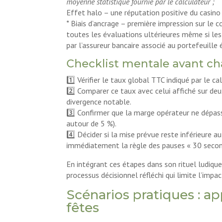
moyenne statistique fournie par le calculateur ;
Effet halo – une réputation positive du casin
* Biais d’ancrage – première impression sur le
toutes les évaluations ultérieures même si le
par l’assureur bancaire associé au portefeuille 
Checklist mentale avant ch
1️⃣ Vérifier le taux global TTC indiqué par le ca
2️⃣ Comparer ce taux avec celui affiché sur de
divergence notable.
3️⃣ Confirmer que la marge opérateur ne dépas
autour de 5 %).
4️⃣ Décider si la mise prévue reste inférieure a
immédiatement la règle des pauses « 30 secon
En intégrant ces étapes dans son rituel ludique
processus décisionnel réfléchi qui limite l’impac
Scénarios pratiques : ap
fêtes