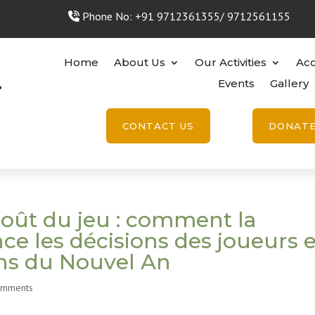
Phone No: +91 9712361355/ 9712561155
Home
About Us
Our Activities
Acc
Events
Gallery
CONTACT US
DONAT
coût du jeu : comment la
ce les décisions des joueurs 
ons du Nouvel An
omments