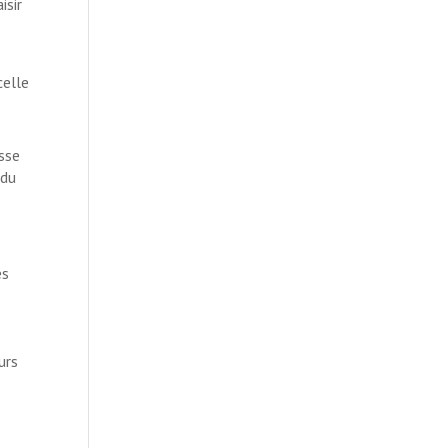
isir
celle
asse
 du
es
urs