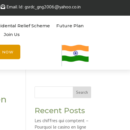
Email Id: gsrdc_gng2006@yahoo.co.in
idental Relief Scheme
Future Plan
Join Us
E NOW
Search
en
Recent Posts
Les chiffres qui comptent –
Pourquoi le casino en ligne