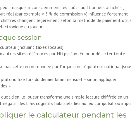
o peut masquer inconsciemment les coûts additionnels affichés ;
 coût réel (par exemple « 5 % de commission ») influence fortement
s chiffres changent légèrement selon la méthode de paiement utili
électronique du joueur .
aque session
lculateur (incluant taxes locales).
ux autres sites référencés par Httpssfam.Eu pour détecter toute
se pas celle recommandée par l’organisme régulateur national (so
u plafond fixé lors du dernier bilan mensuel – sinon appliquer
des ».
 quotidien, le joueur transforme une simple lecture chiffrée en un
t négatif des biais cognitifs habituels liés au jeu compulsif ou impul
pliquer le calculateur pendant les