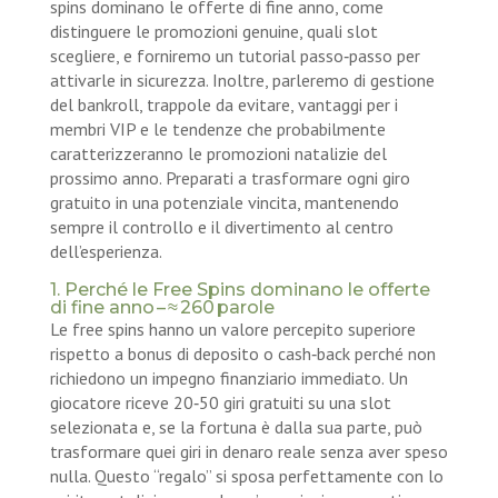
spins dominano le offerte di fine anno, come
distinguere le promozioni genuine, quali slot
scegliere, e forniremo un tutorial passo‑passo per
attivarle in sicurezza. Inoltre, parleremo di gestione
del bankroll, trappole da evitare, vantaggi per i
membri VIP e le tendenze che probabilmente
caratterizzeranno le promozioni natalizie del
prossimo anno. Preparati a trasformare ogni giro
gratuito in una potenziale vincita, mantenendo
sempre il controllo e il divertimento al centro
dell’esperienza.
1. Perché le Free Spins dominano le offerte
di fine anno – ≈ 260 parole
Le free spins hanno un valore percepito superiore
rispetto a bonus di deposito o cash‑back perché non
richiedono un impegno finanziario immediato. Un
giocatore riceve 20‑50 giri gratuiti su una slot
selezionata e, se la fortuna è dalla sua parte, può
trasformare quei giri in denaro reale senza aver speso
nulla. Questo “regalo” si sposa perfettamente con lo