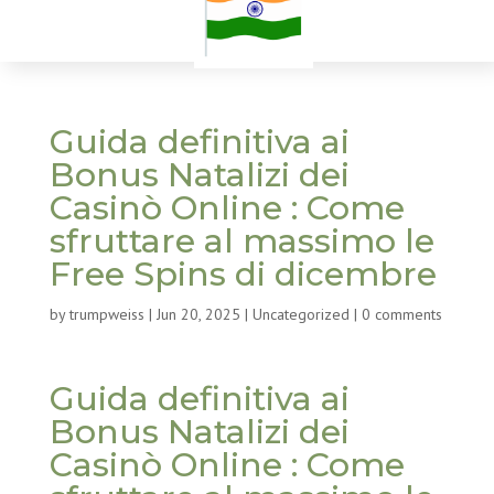
Guida definitiva ai
Bonus Natalizi dei
Casinò Online : Come
sfruttare al massimo le
Free Spins di dicembre
by
trumpweiss
|
Jun 20, 2025
|
Uncategorized
|
0 comments
Guida definitiva ai
Bonus Natalizi dei
Casinò Online : Come