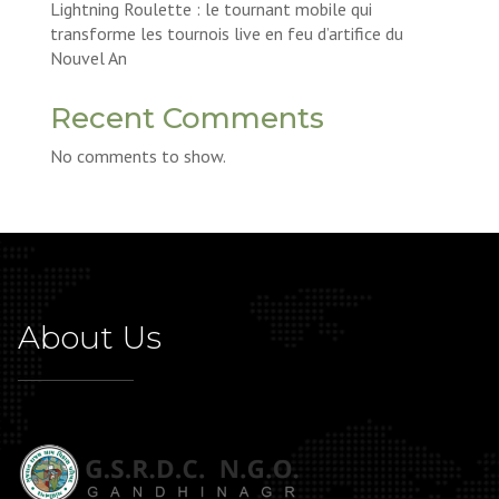
Lightning Roulette : le tournant mobile qui
transforme les tournois live en feu d’artifice du
Nouvel An
Recent Comments
No comments to show.
About Us