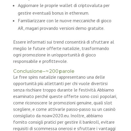
Aggiornare le proprie wallet di criptovaluta per
gestire eventuali bonus in ethereum.
Familiarizzare con le nuove meccaniche di gioco
AR, magari provando versioni demo gratuite.
Essere informati sui trend consentirà di sfruttare al
meglio le future offerte natalizie, trasformando
ogni promozione in un’opportunità di gioco
responsabile e profittevole.
Conclusione – ≈ 200 parole
Le free spins natalizie rappresentano una delle
opportunità più allettanti per chi vuole divertirsi
senza rischiare troppo durante le festività. Abbiamo
esaminato perché queste offerte sono così popolari,
come riconoscere le promozioni genuine, quali slot
scegliere, e come attivarle passo‑passo su un casinò
consigliato da noaw2020.eu. Inoltre, abbiamo
fornito consigli pratici per gestire il bankroll, evitare
requisiti di scommessa onerosi e sfruttare i vantaggi