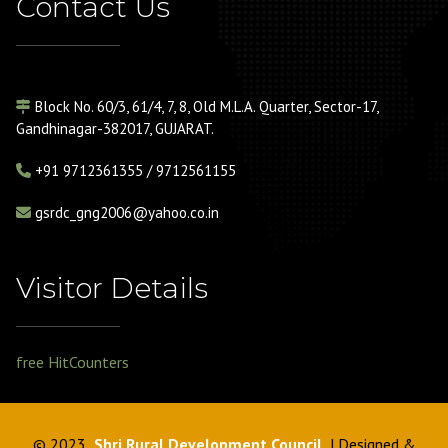
Contact Us
Block No. 60/3, 61/4, 7, 8, Old M.L.A. Quarter, Sector-17,
Gandhinagar-382017, GUJARAT.
+91
9712361355 / 9712561155
gsrdc_gng2006@yahoo.co.in
Visitor Details
free HitCounters
© 2023
Shri Rural Development Council
| Designed &