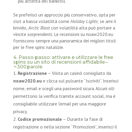
più attenta del bankroll.
Se preferisci un approccio più conservativo, opta per
slot a bassa volatilità come
Holiday Lights
; se ami il
brivido,
Arctic Blast
con volatilità alta può portare a
vincite sorprendenti. Le recensioni su noaw2020.eu
forniscono sempre una panoramica dei migliori titoli
per le free spins natalizie.
4. Passo‑passo: attivare e utilizzare le free
spins su un sito di recensioni affidabile –
≈ 300 parole
Registrazione
– Visita un casinò consigliato da
noaw2020.eu
e clicca sul pulsante “Iscriviti”. Inserisci
nome, email e scegli una password sicura. Alcuni siti
permettono la verifica tramite account social, ma è
consigliabile utilizzare l’email per una maggiore
privacy.
Codice promozionale
– Durante la fase di
registrazione o nella sezione “Promozioni”, inserisci il