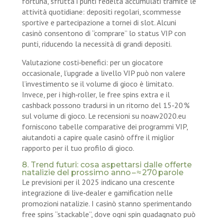
fortuna, sfrutta i punti fedeltà accumulati tramite le
attività quotidiane: depositi regolari, scommesse
sportive e partecipazione a tornei di slot. Alcuni
casinò consentono di “comprare” lo status VIP con
punti, riducendo la necessità di grandi depositi.
Valutazione costi‑benefici: per un giocatore
occasionale, l’upgrade a livello VIP può non valere
l’investimento se il volume di gioco è limitato.
Invece, per i high‑roller, le free spins extra e il
cashback possono tradursi in un ritorno del 15‑20 %
sul volume di gioco. Le recensioni su noaw2020.eu
forniscono tabelle comparative dei programmi VIP,
aiutandoti a capire quale casinò offre il miglior
rapporto per il tuo profilo di gioco.
8. Trend futuri: cosa aspettarsi dalle offerte
natalizie del prossimo anno – ≈ 270 parole
Le previsioni per il 2025 indicano una crescente
integrazione di live‑dealer e gamification nelle
promozioni natalizie. I casinò stanno sperimentando
free spins “stackable”, dove ogni spin guadagnato può