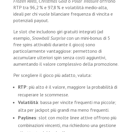
Frozen Reels
,
Christmas Gold
o
Polar Treasure
offrono
RTP tra 96,2 % e 97,8 % e volatilità medio‑alta,
ideali per chi vuole bilanciare frequenza di vincita e
potenziali payout.
Le slot che includono giri gratuiti integrati (ad
esempio,
Snowball Surprise
con un mini‑bonus di 5
free spins attivabili durante il gioco) sono
particolarmente vantaggiose: permettono di
accumulare ulteriori spin senza costi aggiuntivi,
aumentando il valore complessivo della promozione.
Per scegliere il gioco più adatto, valuta:
RTP
: più alto è il valore, maggiore la probabilità di
recuperare le scommesse.
Volatilità
: bassa per vincite frequenti ma piccole;
alta per jackpot più grandi ma meno frequenti.
Paylines
: slot con molte linee attive offrono più
combinazioni vincenti, ma richiedono una gestione