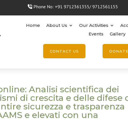
Phone No: +91 9712361355/ 9712561155
Home
About Us
Our Activities
Acc
Events
Gallery
CONTACT US
DONAT
nline: Analisi scientifica dei
smi di crescita e delle difese 
tire sicurezza e trasparenza
n AAMS e elevati con una