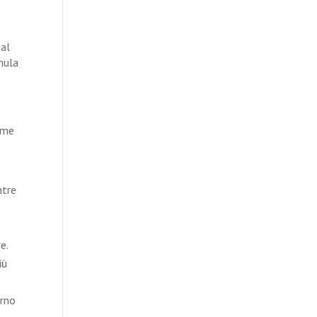
 al
mula
come
ntre
e.
iù
orno