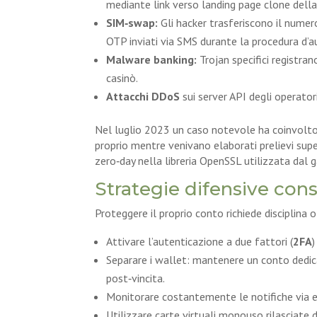
mediante link verso landing page clone dell
SIM‑swap:
Gli hacker trasferiscono il numer
OTP inviati via SMS durante la procedura d’a
Malware banking:
Trojan specifici registran
casinò.
Attacchi DDoS
sui server API degli operato
Nel luglio 2023 un caso notevole ha coinvolt
proprio mentre venivano elaborati prelievi super
zero‑day nella libreria OpenSSL utilizzata dal
Strategie difensive consi
Proteggere il proprio conto richiede disciplina 
Attivare l’autenticazione a due fattori (
2FA
Separare i wallet: mantenere un conto dedica
post‑vincita.
Monitorare costantemente le notifiche via ema
Utilizzare carte virtuali monouso rilasciate