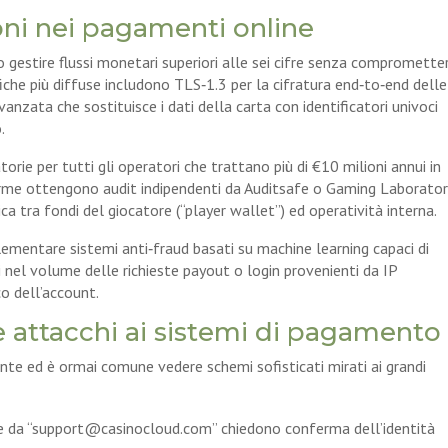
ioni nei pagamenti online
 gestire flussi monetari superiori alle sei cifre senza compromette
fiche più diffuse includono TLS‑1.3 per la cifratura end‑to‑end delle
anzata che sostituisce i dati della carta con identificatori univoci
.
orie per tutti gli operatori che trattano più di €10 milioni annui in
orme ottengono audit indipendenti da Auditsafe o Gaming Laborator
ca tra fondi del giocatore (“player wallet”) ed operatività interna.
mentare sistemi anti‑fraud basati su machine learning capaci di
 nel volume delle richieste payout o login provenienti da IP
o dell’account.
e attacchi ai sistemi di pagamento
nte ed è ormai comune vedere schemi sofisticati mirati ai grandi
e da “support@casinocloud.com” chiedono conferma dell’identità