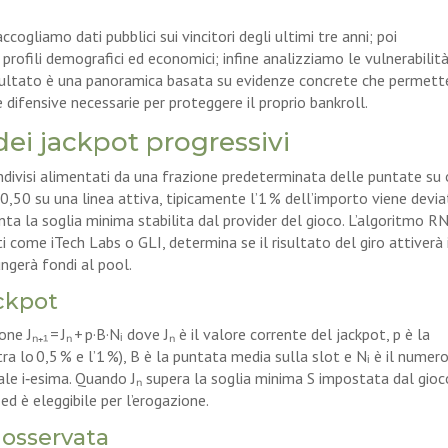
ccogliamo dati pubblici sui vincitori degli ultimi tre anni; poi
 profili demografici ed economici; infine analizziamo le vulnerabilità
risultato è una panoramica basata su evidenze concrete che permett
e difensive necessarie per proteggere il proprio bankroll.
ei jackpot progressivi
divisi alimentati da una frazione predeterminata delle puntate su 
,50 su una linea attiva, tipicamente l’1 % dell’importo viene devi
a la soglia minima stabilita dal provider del gioco. L’algoritmo R
come iTech Labs o GLI, determina se il risultato del giro attiverà 
gerà fondi al pool.
ackpot
 Jₙ₊₁ = Jₙ + p·B·Nᵢ dove Jₙ è il valore corrente del jackpot, p è la
a lo 0,5 % e l’1 %), B è la puntata media sulla slot e Nᵢ è il numer
rale i‑esima. Quando Jₙ supera la soglia minima S impostata dal gioc
ed è eleggibile per l’erogazione.
à osservata