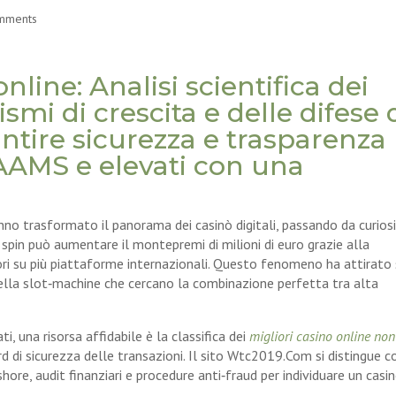
mments
nline: Analisi scientifica dei
smi di crescita e delle difese 
tire sicurezza e trasparenza
n AAMS e elevati con una
anno trasformato il panorama dei casinò digitali, passando da curios
o spin può aumentare il montepremi di milioni di euro grazie alla
ori su più piattaforme internazionali. Questo fenomeno ha attirato 
ella slot‑machine che cercano la combinazione perfetta tra alta
.
ati, una risorsa affidabile è la classifica dei
migliori casino online non
d di sicurezza delle transazioni. Il sito Wtc2019.Com si distingue 
ore, audit finanziari e procedure anti‑fraud per individuare un casi