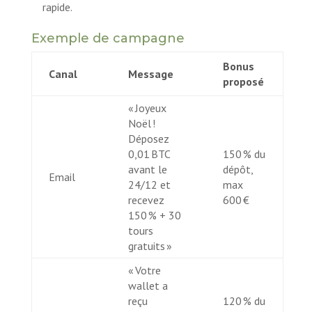
rapide.
Exemple de campagne
Bonus
Canal
Message
proposé
« Joyeux
Noël !
Déposez
0,01 BTC
150 % du
avant le
dépôt,
Email
24/12 et
max
recevez
600 €
150 % + 30
tours
gratuits »
« Votre
wallet a
reçu
120 % du