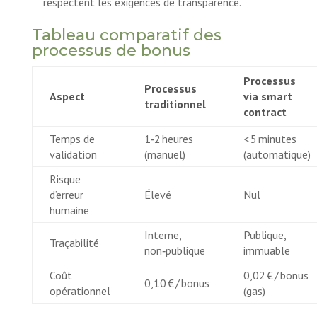
respectent les exigences de transparence.
Tableau comparatif des
processus de bonus
Processus
Processus
Aspect
via smart
traditionnel
contract
Temps de
1‑2 heures
< 5 minutes
validation
(manuel)
(automatique)
Risque
d’erreur
Élevé
Nul
humaine
Interne,
Publique,
Traçabilité
non‑publique
immuable
Coût
0,02 € / bonus
0,10 € / bonus
opérationnel
(gas)