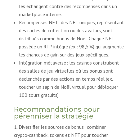
les échangent contre des récompenses dans un
marketplace interne.
Récompenses NFT : des NFT uniques, représentant
des cartes de collection ou des avatars, sont
distribués comme bonus de Noël. Chaque NFT
possède un RTP intégré (ex. : 98,5 %) qui augmente
les chances de gain sur des jeux spécifiques.
Intégration métaverse : les casinos construisent
des salles de jeu virtuelles où les bonus sont
déclenchés par des actions en temps réel (ex. :
toucher un sapin de Noël virtuel pour débloquer
100 tours gratuits).
Recommandations pour
pérenniser la stratégie
Diversifier les sources de bonus : combiner
crypto‑cashback, tokens et NFT pour toucher