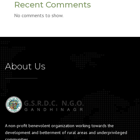
Recent Comments
No comments to show.
About Us
A non-profit benevolent organization working towards the
development and betterment of rural areas and underprivileged
communities.