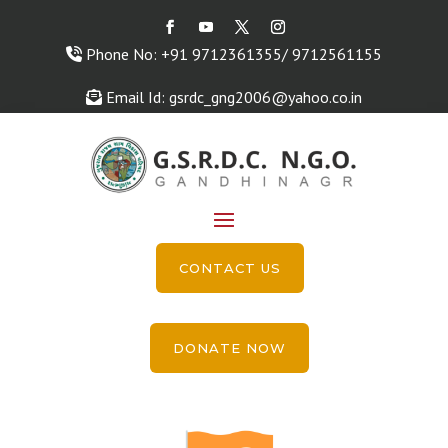
Phone No: +91 9712361355/ 9712561155
Email Id: gsrdc_gng2006@yahoo.co.in
CONTACT US
DONATE NOW