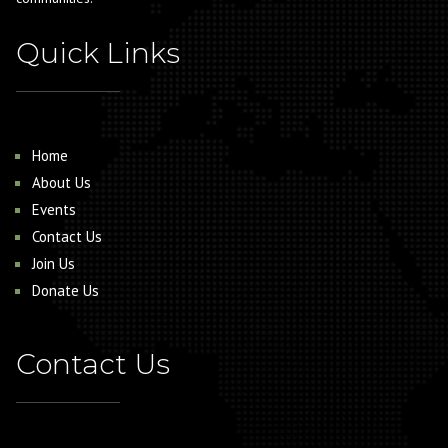
Quick Links
Home
About Us
Events
Contact Us
Join Us
Donate Us
Contact Us