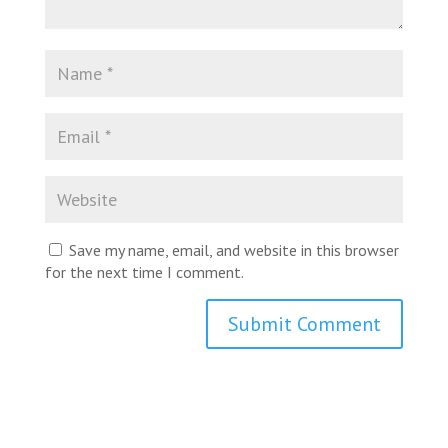
Save my name, email, and website in this browser
for the next time I comment.