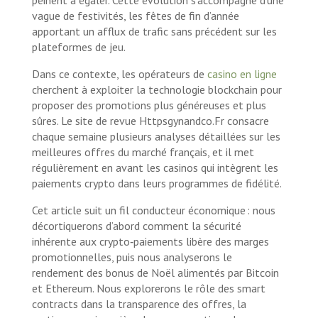
peinent à égaler. Cette évolution s’accompagne d’une
vague de festivités, les fêtes de fin d’année
apportant un afflux de trafic sans précédent sur les
plateformes de jeu.
Dans ce contexte, les opérateurs de
casino en ligne
cherchent à exploiter la technologie blockchain pour
proposer des promotions plus généreuses et plus
sûres. Le site de revue Httpsgynandco.Fr consacre
chaque semaine plusieurs analyses détaillées sur les
meilleures offres du marché français, et il met
régulièrement en avant les casinos qui intègrent les
paiements crypto dans leurs programmes de fidélité.
Cet article suit un fil conducteur économique : nous
décortiquerons d’abord comment la sécurité
inhérente aux crypto‑paiements libère des marges
promotionnelles, puis nous analyserons le
rendement des bonus de Noël alimentés par Bitcoin
et Ethereum. Nous explorerons le rôle des smart
contracts dans la transparence des offres, la