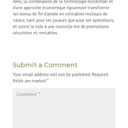
Ainsi, la combinaison de la technologie blockchain et
d’une approche économique rigoureuse transforme
les bonus de fin d’année en véritables moteurs de
valeur, tant pour les joueurs que pour les opérateurs,
et ouvre la voie à une nouvelle ère de promotions
sécurisées et rentables.
Submit a Comment
Your email address will not be published.
Required
fields are marked
*