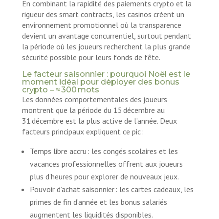
En combinant la rapidité des paiements crypto et la
rigueur des smart contracts, les casinos créent un
environnement promotionnel où la transparence
devient un avantage concurrentiel, surtout pendant
la période où les joueurs recherchent la plus grande
sécurité possible pour leurs fonds de fête.
Le facteur saisonnier : pourquoi Noël est le
moment idéal pour déployer des bonus
crypto – ≈ 300 mots
Les données comportementales des joueurs
montrent que la période du 15 décembre au
31 décembre est la plus active de l’année. Deux
facteurs principaux expliquent ce pic :
Temps libre accru : les congés scolaires et les
vacances professionnelles offrent aux joueurs
plus d’heures pour explorer de nouveaux jeux.
Pouvoir d’achat saisonnier : les cartes cadeaux, les
primes de fin d’année et les bonus salariés
augmentent les liquidités disponibles.