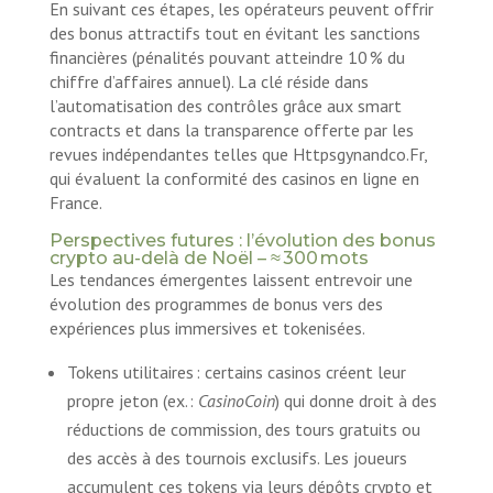
En suivant ces étapes, les opérateurs peuvent offrir
des bonus attractifs tout en évitant les sanctions
financières (pénalités pouvant atteindre 10 % du
chiffre d’affaires annuel). La clé réside dans
l’automatisation des contrôles grâce aux smart
contracts et dans la transparence offerte par les
revues indépendantes telles que Httpsgynandco.Fr,
qui évaluent la conformité des casinos en ligne en
France.
Perspectives futures : l’évolution des bonus
crypto au-delà de Noël – ≈ 300 mots
Les tendances émergentes laissent entrevoir une
évolution des programmes de bonus vers des
expériences plus immersives et tokenisées.
Tokens utilitaires : certains casinos créent leur
propre jeton (ex. :
CasinoCoin
) qui donne droit à des
réductions de commission, des tours gratuits ou
des accès à des tournois exclusifs. Les joueurs
accumulent ces tokens via leurs dépôts crypto et