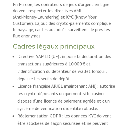
En Europe, les opérateurs de jeux d’argent en ligne
doivent respecter les directives AML
(Anti‑Money‑Laundering) et KYC (Know Your
Customer). L’ajout des crypto‑paiements complique
le paysage, car les autorités surveillent de près les
flux anonymes.
Cadres légaux principaux
Directive 5AMLD (UE) : impose la déclaration des
transactions supérieures à 10 000 € et
l’identification du détenteur de wallet lorsqu’il
dépasse les seuils de dépôt.
Licence française ARJEL (maintenant ANJ) : autorise
les crypto‑déposants uniquement si le casino
dispose d’une licence de paiement agréée et d’un
système de vérification d’identité robuste.
Réglementation GDPR : les données KYC doivent
être stockées de façon sécurisée et ne peuvent