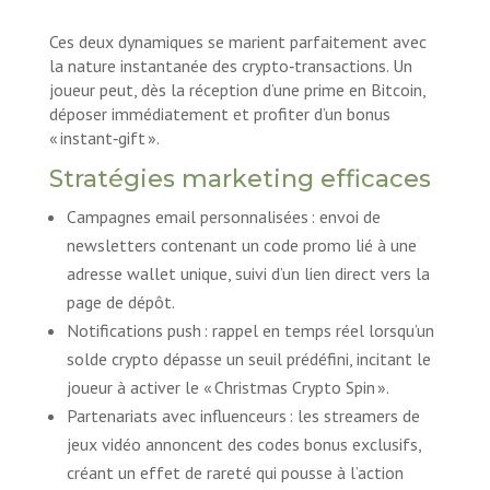
Ces deux dynamiques se marient parfaitement avec
la nature instantanée des crypto‑transactions. Un
joueur peut, dès la réception d’une prime en Bitcoin,
déposer immédiatement et profiter d’un bonus
« instant‑gift ».
Stratégies marketing efficaces
Campagnes email personnalisées : envoi de
newsletters contenant un code promo lié à une
adresse wallet unique, suivi d’un lien direct vers la
page de dépôt.
Notifications push : rappel en temps réel lorsqu’un
solde crypto dépasse un seuil prédéfini, incitant le
joueur à activer le « Christmas Crypto Spin ».
Partenariats avec influenceurs : les streamers de
jeux vidéo annoncent des codes bonus exclusifs,
créant un effet de rareté qui pousse à l’action