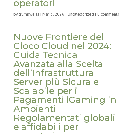
operatori
by
trumpweiss
|
Mar 3, 2026
|
Uncategorized
|
0 comments
Nuove Frontiere del
Gioco Cloud nel 2024:
Guida Tecnica
Avanzata alla Scelta
dell’Infrastruttura
Server più Sicura e
Scalabile per i
Pagamenti iGaming in
Ambienti
Regolamentati globali
e affidabili per