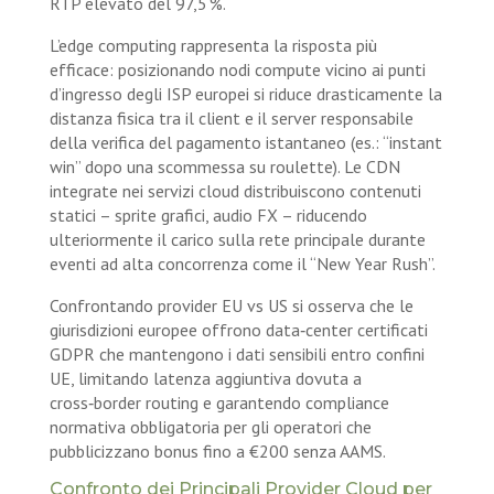
RTP elevato del 97,5 %.
L’edge computing rappresenta la risposta più
efficace: posizionando nodi compute vicino ai punti
d’ingresso degli ISP europei si riduce drasticamente la
distanza fisica tra il client e il server responsabile
della verifica del pagamento istantaneo (es.: “instant
win” dopo una scommessa su roulette). Le CDN
integrate nei servizi cloud distribuiscono contenuti
statici – sprite grafici, audio FX – riducendo
ulteriormente il carico sulla rete principale durante
eventi ad alta concorrenza come il “New Year Rush”.
Confrontando provider EU vs US si osserva che le
giurisdizioni europee offrono data‑center certificati
GDPR che mantengono i dati sensibili entro confini
UE, limitando latenza aggiuntiva dovuta a
cross‑border routing e garantendo compliance
normativa obbligatoria per gli operatori che
pubblicizzano bonus fino a €200 senza AAMS.
Confronto dei Principali Provider Cloud per