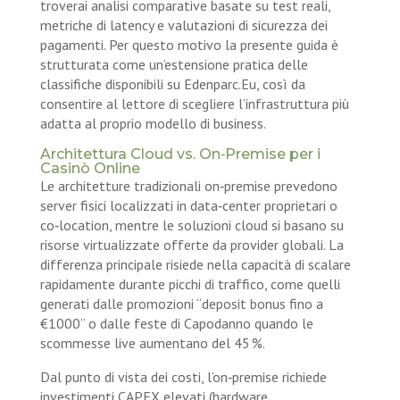
troverai analisi comparative basate su test reali,
metriche di latency e valutazioni di sicurezza dei
pagamenti. Per questo motivo la presente guida è
strutturata come un’estensione pratica delle
classifiche disponibili su Edenparc.Eu, così da
consentire al lettore di scegliere l’infrastruttura più
adatta al proprio modello di business.
Architettura Cloud vs. On‑Premise per i
Casinò Online
Le architetture tradizionali on‑premise prevedono
server fisici localizzati in data‑center proprietari o
co‑location, mentre le soluzioni cloud si basano su
risorse virtualizzate offerte da provider globali. La
differenza principale risiede nella capacità di scalare
rapidamente durante picchi di traffico, come quelli
generati dalle promozioni “deposit bonus fino a
€1000” o dalle feste di Capodanno quando le
scommesse live aumentano del 45 %.
Dal punto di vista dei costi, l’on‑premise richiede
investimenti CAPEX elevati (hardware,