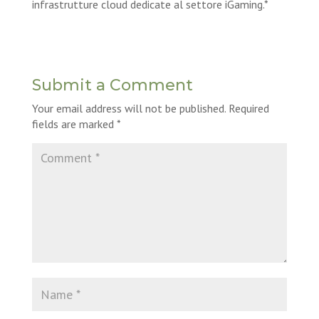
infrastrutture cloud dedicate al settore iGaming.*
Submit a Comment
Your email address will not be published.
Required
fields are marked
*