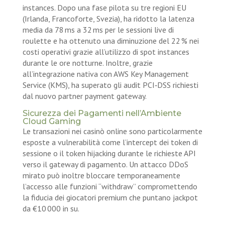
instances. Dopo una fase pilota su tre regioni EU
(Irlanda, Francoforte, Svezia), ha ridotto la latenza
media da 78 ms a 32 ms per le sessioni live di
roulette e ha ottenuto una diminuzione del 22 % nei
costi operativi grazie all’utilizzo di spot instances
durante le ore notturne. Inoltre, grazie
all’integrazione nativa con AWS Key Management
Service (KMS), ha superato gli audit PCI‑DSS richiesti
dal nuovo partner payment gateway.
Sicurezza dei Pagamenti nell’Ambiente
Cloud Gaming
Le transazioni nei casinò online sono particolarmente
esposte a vulnerabilità come l’intercept dei token di
sessione o il token hijacking durante le richieste API
verso il gateway di pagamento. Un attacco DDoS
mirato può inoltre bloccare temporaneamente
l’accesso alle funzioni “withdraw” compromettendo
la fiducia dei giocatori premium che puntano jackpot
da €10 000 in su.