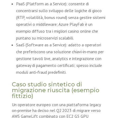
PaaS (Platform as a Service): consente di
concentrarsi sullo sviluppo delle logiche di gioco
(RTP, volatilità, bonus round) senza gestire sistemi
operativi o middleware; Azure PlayFab è un
esempio diffuso tra i migliori casino online che
puntano su microservizi scalabili.
SaaS (Software as a Service): adatto a operatori
che preferiscono una soluzione chiavi‑in‑mano per
gestione tavoli live, analytics e integrazione con
gateway di pagamento certificati; spesso include
moduli anti‑fraud predefiniti.
Caso studio sintetico di
migrazione riuscita (esempio
fittizio)
Un operatore europeo con una piattaforma legacy
on‑premise ha deciso nel Q2 2023 di migrare verso
AWS GameLift combinato con EC2 G5 GPU