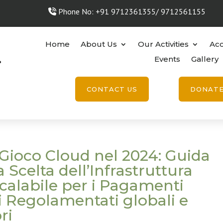
Phone No: +91 9712361355/ 9712561155
Home
About Us
Our Activities
Acc
Events
Gallery
CONTACT US
DONAT
Gioco Cloud nel 2024: Guida
 Scelta dell’Infrastruttura
Scalabile per i Pagamenti
 Regolamentati globali e
ri