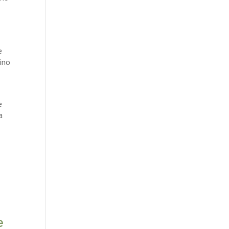
e
sino
e
a
e