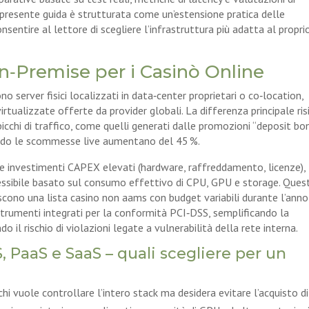
presente guida è strutturata come un’estensione pratica delle
onsentire al lettore di scegliere l’infrastruttura più adatta al propri
On‑Premise per i Casinò Online
o server fisici localizzati in data‑center proprietari o co‑location,
irtualizzate offerte da provider globali. La differenza principale ris
icchi di traffico, come quelli generati dalle promozioni “deposit bo
ndo le scommesse live aumentano del 45 %.
iede investimenti CAPEX elevati (hardware, raffreddamento, licenze),
ssibile basato sul consumo effettivo di CPU, GPU e storage. Ques
stiscono una lista casino non aams con budget variabili durante l’anno
strumenti integrati per la conformità PCI‑DSS, semplificando la
ndo il rischio di violazioni legate a vulnerabilità della rete interna.
S, PaaS e SaaS – quali scegliere per un
 chi vuole controllare l’intero stack ma desidera evitare l’acquisto di