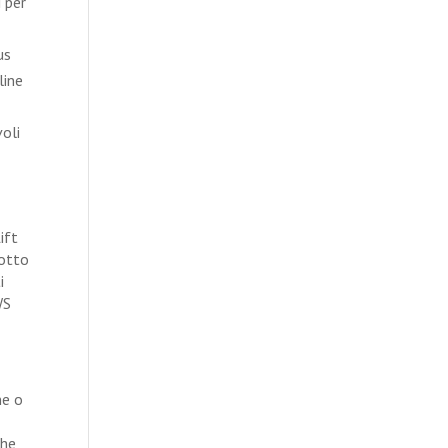
i per
us
line
voli
ift
dotto
i
WS
ne o
che