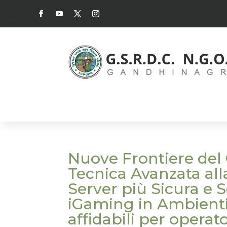
Nuove Frontiere del 
Tecnica Avanzata alla
Server più Sicura e 
iGaming in Ambienti
affidabili per operato