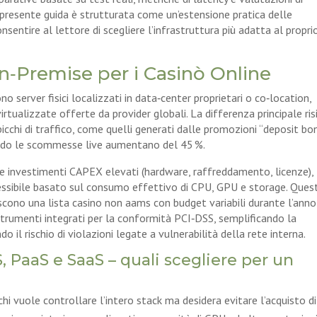
presente guida è strutturata come un’estensione pratica delle
onsentire al lettore di scegliere l’infrastruttura più adatta al propri
On‑Premise per i Casinò Online
o server fisici localizzati in data‑center proprietari o co‑location,
irtualizzate offerte da provider globali. La differenza principale ris
icchi di traffico, come quelli generati dalle promozioni “deposit bo
ndo le scommesse live aumentano del 45 %.
iede investimenti CAPEX elevati (hardware, raffreddamento, licenze),
ssibile basato sul consumo effettivo di CPU, GPU e storage. Ques
stiscono una lista casino non aams con budget variabili durante l’anno
strumenti integrati per la conformità PCI‑DSS, semplificando la
ndo il rischio di violazioni legate a vulnerabilità della rete interna.
S, PaaS e SaaS – quali scegliere per un
 chi vuole controllare l’intero stack ma desidera evitare l’acquisto di