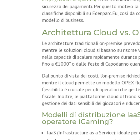
sicurezza dei pagamenti. Per questo motivo la 
classifiche disponibili su Edenparc.Eu, così da c
modello di business.
Architettura Cloud vs. 
Le architetture tradizionali on‑premise prevedon
mentre le soluzioni cloud si basano su risorse v
nella capacità di scalare rapidamente durante p
fino a €1000” o dalle feste di Capodanno qua
Dal punto di vista dei costi, l’on‑premise rich
mentre il cloud permette un modello OPEX fle
flessibilità è cruciale per gli operatori che ge
fiscale. Inoltre, le piattaforme cloud offrono 
gestione dei dati sensibili dei giocatori e riduce
Modelli di distribuzione Iaa
operatore iGaming?
IaaS (Infrastructure as a Service): ideale per