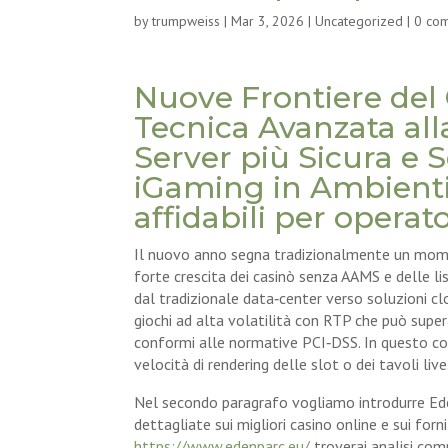
by
trumpweiss
|
Mar 3, 2026
|
Uncategorized
|
0 co
Nuove Frontiere del 
Tecnica Avanzata alla
Server più Sicura e 
iGaming in Ambienti
affidabili per operato
Il nuovo anno segna tradizionalmente un mome
forte crescita dei casinò senza AAMS e delle li
dal tradizionale data‑center verso soluzioni clo
giochi ad alta volatilità con RTP che può supera
conformi alle normative PCI‑DSS. In questo co
velocità di rendering delle slot o dei tavoli live
Nel secondo paragrafo vogliamo introdurre Eden
dettagliate sui migliori casino online e sui forn
https://www.edenparc.eu/
troverai analisi comp