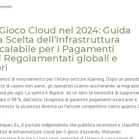
mments
Gioco Cloud nel 2024: Guida
 Scelta dell’Infrastruttura
Scalabile per i Pagamenti
 Regolamentati globali e
ri
nto di rinnovamento per l’intero settore iGaming. Dopo un periodo
ste di casino non aams, gli operatori stanno accelerando la migrazi
ud più agili. La spinta è duplice: da un lato la necessità di supporta
re il 98 %, dall’altro l’esigenza di garantire pagamenti istantanei e
ntesto la sicurezza diventa un fattore competitivo tanto quanto 
.
parc.Eu, il portale indipendente che pubblica recensioni e classifi
itori di infrastrutture cloud per il gioco d’azzardo. Visitando
arative basate su test reali, metriche di latency e valutazioni di