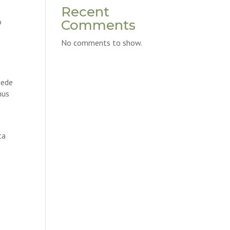
Recent
o
Comments
No comments to show.
iede
nus
ta