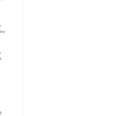
e
sino
e
a
e