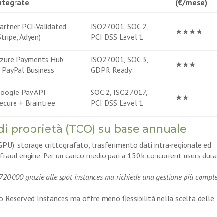
ntegrate
(€/mese)
artner PCI‑Validated
ISO27001, SOC 2,
★★★★
Stripe, Adyen)
PCI DSS Level 1
zure Payments Hub
ISO27001, SOC 3,
★★★
 PayPal Business
GDPR Ready
oogle Pay API
SOC 2, ISO27017,
★★
ecure + Braintree
PCI DSS Level 1
 di proprietà (TCO) su base annuale
U), storage crittografato, trasferimento dati intra‑regionale ed
fraud engine. Per un carico medio pari a 150 k concurrent users dur
20 000 grazie alle spot instances ma richiede una gestione più compl
o Reserved Instances ma offre meno flessibilità nella scelta delle