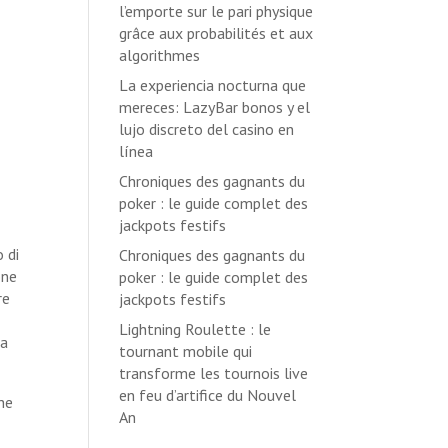
l’emporte sur le pari physique
grâce aux probabilités et aux
algorithmes
La experiencia nocturna que
mereces: LazyBar bonos y el
lujo discreto del casino en
línea
Chroniques des gagnants du
poker : le guide complet des
jackpots festifs
 di
Chroniques des gagnants du
one
poker : le guide complet des
re
jackpots festifs
Lightning Roulette : le
la
tournant mobile qui
transforme les tournois live
en feu d’artifice du Nouvel
che
An