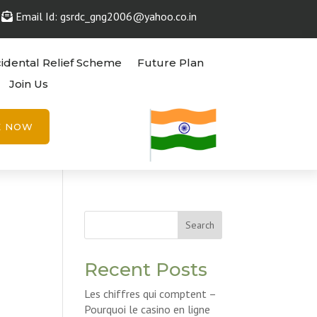
Email Id: gsrdc_gng2006@yahoo.co.in
idental Relief Scheme
Future Plan
Join Us
E NOW
Search
Recent Posts
Les chiffres qui comptent –
Pourquoi le casino en ligne