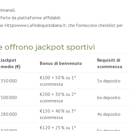
timanali.
fferte da piattaforme affidabili.
come Httpswww.Lafedequotidiana.It, che forniscono checklist per
he offrono jackpot sportivi
Jackpot
Requisiti di
Bonus di benvenuto
medio (€)
scommessa
€100 + 50 % su 1ª
350 000
5x deposito
scommessa
€200 + 30 % su 2ª
500 000
6x deposito
scommessa
€150 + 40 % su 3ª
280 000
4x deposito
scommessa
€120 + 25 % su 1ª
320 000
5x deposito