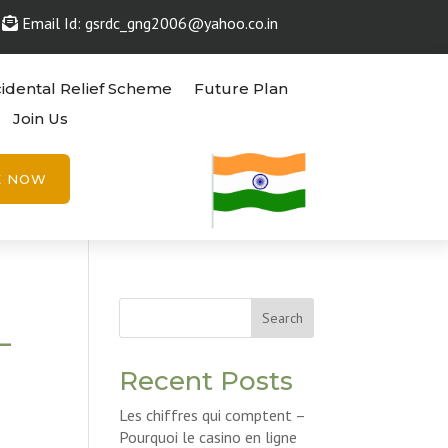
Email Id: gsrdc_gng2006@yahoo.co.in
idental Relief Scheme
Future Plan
Join Us
E NOW
Search
–
Recent Posts
Les chiffres qui comptent –
Pourquoi le casino en ligne