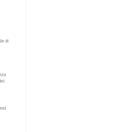
ie di
enza
del
 nel