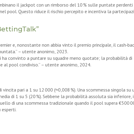
mbinano il jackpot con un rimborso del 10 % sulle puntate perdenti
l pool. Questo riduce il rischio percepito e incentiva la partecipaz
ettingTalk”
emier e, nonostante non abbia vinto il premio principale, il cash‑ba
 puntata.” – utente anonimo, 2023.
 ha convinto a puntare su squadre meno quotate; la probabilità di
zie al pool condiviso.” – utente anonimo, 2024.
di vincita pari a 1 su 12 000 (≈0,008 %). Una scommessa singola su 
media di 1 su 5 (20 %). Sebbene la probabilità assoluta sia inferiore, i
 quello di una scommessa tradizionale quando il pool supera €500 0
 esperti.