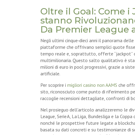
Oltre il Goal: Come 
stanno Rivoluzionan
Da Premier League 
Negli ultimi cinque‑dieci anni il panorama del
piattaforme che offrivano semplici quote fisse, s
tempo reale e, soprattutto, offerte “jackpot” c
multimilionaria. Questo salto qualitativo è st
milioni di euro in pool progressivi, grazie a sis
artificiale.
Per scoprire i
migliori casino non AAMS
che offr
sito, riconosciuto come punto di riferimento pe
raccoglie recensioni dettagliate, confronti di bo
Nel prosieguo dell’articolo analizzeremo le dive
League, Serie A, La Liga, Bundesliga e la Coppa d
nonché le prospettive future legate a blockchain
basata su dati concreti e su testimonianze di sc