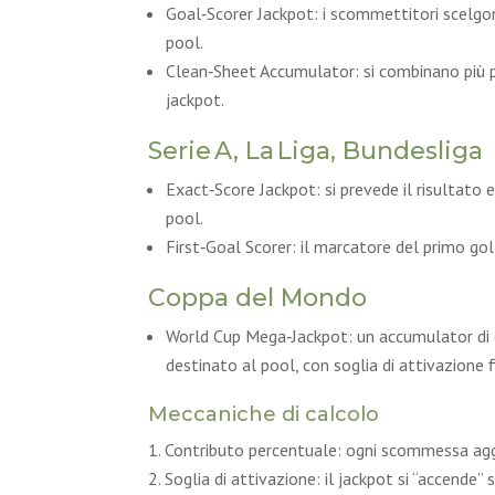
Goal‑Scorer Jackpot: i scommettitori scelgono
pool.
Clean‑Sheet Accumulator: si combinano più pa
jackpot.
Serie A, La Liga, Bundesliga
Exact‑Score Jackpot: si prevede il risultato e
pool.
First‑Goal Scorer: il marcatore del primo gol 
Coppa del Mondo
World Cup Mega‑Jackpot: un accumulator di c
destinato al pool, con soglia di attivazione f
Meccaniche di calcolo
Contributo percentuale: ogni scommessa aggi
Soglia di attivazione: il jackpot si “accende”