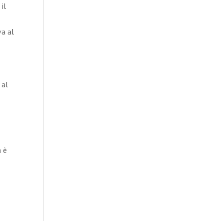
il
va al
 al
a è