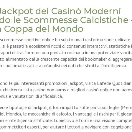
i Jackpot dei Casinò Moderni
do le Scommesse Calcistiche 
a Coppa del Mondo
le scommesse sportive online ha subito una trasformazione radicale.
i è passati a ecosistemi ricchi di contenuti interattivi, statistiche 
apaci di trasformare una puntata ordinaria in una potenziale vincit
ato alimentato dalla crescente capacità dei bookmaker di aggregar
temi automatizzati e a un’analisi dei dati che sfrutta l’intelligenza
ono le più interessanti promozioni jackpot, visita Lafede Quotidiana
r chi ricerca lista casino non aams e migliori casinò online non aams
nus e valutazioni di affidabilità.
rse tipologie di jackpot, il loro impatto sulle principali leghe (Prem
el Mondo), le meccaniche di calcolo, i vantaggi e i rischi per il gioca
 e intelligenza artificiale. L’obiettivo è fornire una visione comple
ommettitori esperti, per aiutare i lettori a navigare con cognizione