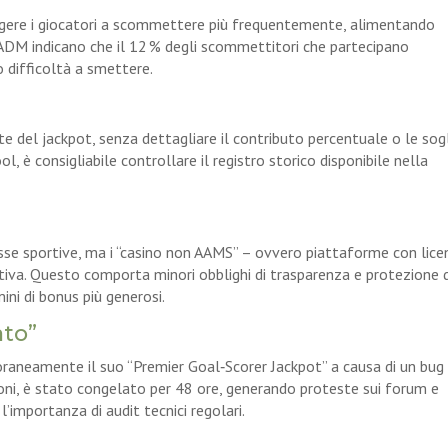
ngere i giocatori a scommettere più frequentemente, alimentando
’ADM indicano che il 12 % degli scommettitori che partecipano
 difficoltà a smettere.
e del jackpot, senza dettagliare il contributo percentuale o le sogl
ol, è consigliabile controllare il registro storico disponibile nella
esse sportive, ma i “casino non AAMS” – ovvero piattaforme con lic
tiva. Questo comporta minori obblighi di trasparenza e protezione 
ini di bonus più generosi.
ato”
aneamente il suo “Premier Goal‑Scorer Jackpot” a causa di un bug
ilioni, è stato congelato per 48 ore, generando proteste sui forum e
 l’importanza di audit tecnici regolari.