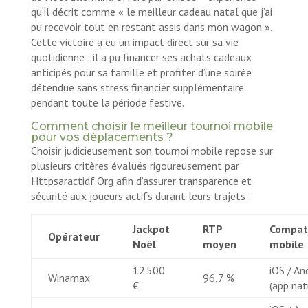
qu’il décrit comme « le meilleur cadeau natal que j’ai
pu recevoir tout en restant assis dans mon wagon ».
Cette victoire a eu un impact direct sur sa vie
quotidienne : il a pu financer ses achats cadeaux
anticipés pour sa famille et profiter d’une soirée
détendue sans stress financier supplémentaire
pendant toute la période festive.
Comment choisir le meilleur tournoi mobile
pour vos déplacements ?
Choisir judicieusement son tournoi mobile repose sur
plusieurs critères évalués rigoureusement par
Httpsaractidf.Org afin d’assurer transparence et
sécurité aux joueurs actifs durant leurs trajets :
Jackpot
RTP
Compati
Opérateur
Noël
moyen
mobile
12 500
iOS / An
Winamax
96,7 %
€
(app nat