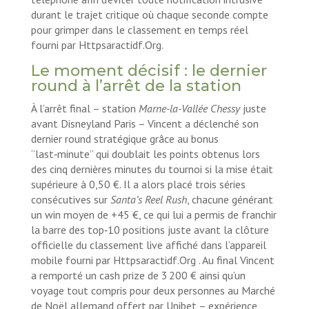
durant le trajet critique où chaque seconde compte
pour grimper dans le classement en temps réel
fourni par Httpsaractidf.Org.
Le moment décisif : le dernier
round à l’arrêt de la station
À l’arrêt final – station
Marne-la-Vallée Chessy
juste
avant Disneyland Paris – Vincent a déclenché son
dernier round stratégique grâce au bonus
“last‑minute” qui doublait les points obtenus lors
des cinq dernières minutes du tournoi si la mise était
supérieure à 0,50 €. Il a alors placé trois séries
consécutives sur
Santa’s Reel Rush
, chacune générant
un win moyen de +45 €, ce qui lui a permis de franchir
la barre des top‑10 positions juste avant la clôture
officielle du classement live affiché dans l’appareil
mobile fourni par Httpsaractidf.Org . Au final Vincent
a remporté un cash prize de 3 200 € ainsi qu’un
voyage tout compris pour deux personnes au Marché
de Noël allemand offert par Unibet – expérience