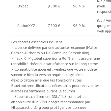
iOS / An
Unibet
9 800 €
96,4 %
(web
responsi
iOS / An
CasinoXYZ
7 200 €
96,9 %
(progres
web app
Les critères essentiels incluent :
– Licence délivrée par une autorité reconnue (Malte
Gaming Authority ou UK Gambling Commission).
– Taux RTP global supérieur à 96 % afin d’assurer une
rentabilité théorique satisfaisante sur le long terme.
– Compatibilité appareil : vérifiez que votre modèle
supporte bien la version requise du système
d’exploitation ainsi que les fonctionnalités
Bluetooth/notifications nécessaires pour recevoir les
alertes instantanées durant le tournoi.
– Sécurité : chiffrement SSL/TLS complet et
disponibilité d’un VPN intégré recommandée par
Httpsaractidf.Org pour protéger vos données