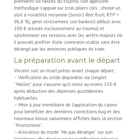
premières six heures du tournoi. Son approche
méthodique s’appuie sur trois piliers clés : choisir un
slot à volatilité moyenne (
Santa’s Reel Rush
, RTP =
96,8 %), gérer strictement son bankroll (début avec
200 € alloués exclusivement au tournoi) et
synchroniser ses sessions avec les arrêts majeurs où
il pouvait profiter d’une connexion stable sans être
dérangé par les annonces publiques du train.
La préparation avant le départ
Vincent suit un rituel précis avant chaque départ :
– Vérification du solde disponible via l’onglet
“Wallet” pour s’assurer qu’il reste au moins 150 €
après déduction des dépenses quotidiennes
habituelles.
– Mise à jour immédiate de l’application du casino
pour bénéficier des dernières corrections bug et des
nouveaux bonus saisonniers affichés dans la section
“Promotions”.
– Activation du mode “Ne pas déranger” sur son
téléphone afin d’éviter toute notification intrusive