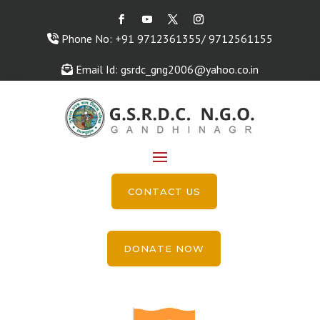
Phone No: +91 9712361355/ 9712561155
Email Id: gsrdc_gng2006@yahoo.co.in
CONTACT US
DONATE NOW