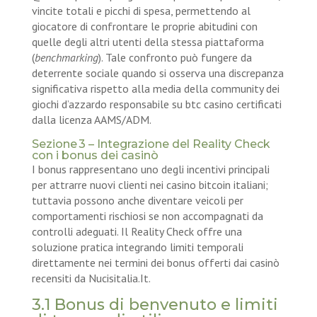
vincite totali e picchi di spesa, permettendo al
giocatore di confrontare le proprie abitudini con
quelle degli altri utenti della stessa piattaforma
(
benchmarking
). Tale confronto può fungere da
deterrente sociale quando si osserva una discrepanza
significativa rispetto alla media della community dei
giochi d’azzardo responsabile su btc casino certificati
dalla licenza AAMS/ADM.
Sezione 3 – Integrazione del Reality Check
con i bonus dei casinò
I bonus rappresentano uno degli incentivi principali
per attrarre nuovi clienti nei casino bitcoin italiani;
tuttavia possono anche diventare veicoli per
comportamenti rischiosi se non accompagnati da
controlli adeguati. Il Reality Check offre una
soluzione pratica integrando limiti temporali
direttamente nei termini dei bonus offerti dai casinò
recensiti da Nucisitalia.It.
3.1 Bonus di benvenuto e limiti