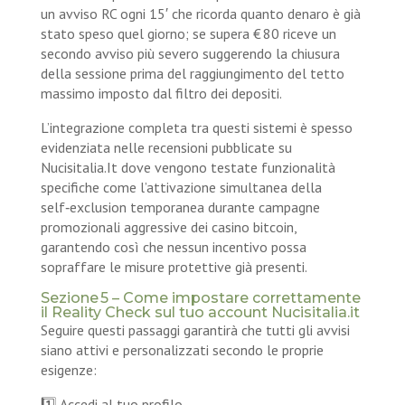
un avviso RC ogni 15′ che ricorda quanto denaro è già
stato speso quel giorno; se supera € 80 riceve un
secondo avviso più severo suggerendo la chiusura
della sessione prima del raggiungimento del tetto
massimo imposto dal filtro dei depositi.
L’integrazione completa tra questi sistemi è spesso
evidenziata nelle recensioni pubblicate su
Nucisitalia.It dove vengono testate funzionalità
specifiche come l’attivazione simultanea della
self‑exclusion temporanea durante campagne
promozionali aggressive dei casino bitcoin,
garantendo così che nessun incentivo possa
sopraffare le misure protettive già presenti.
Sezione 5 – Come impostare correttamente
il Reality Check sul tuo account Nucisitalia.it
Seguire questi passaggi garantirà che tutti gli avvisi
siano attivi e personalizzati secondo le proprie
esigenze:
1️⃣ Accedi al tuo profilo