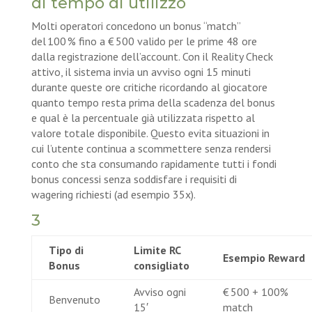
di tempo di utilizzo
Molti operatori concedono un bonus “match”
del 100 % fino a € 500 valido per le prime 48 ore
dalla registrazione dell’account. Con il Reality Check
attivo, il sistema invia un avviso ogni 15 minuti
durante queste ore critiche ricordando al giocatore
quanto tempo resta prima della scadenza del bonus
e qual è la percentuale già utilizzata rispetto al
valore totale disponibile. Questo evita situazioni in
cui l’utente continua a scommettere senza rendersi
conto che sta consumando rapidamente tutti i fondi
bonus concessi senza soddisfare i requisiti di
wagering richiesti (ad esempio 35x).
3
Tipo di
Limite RC
Esempio Reward
Bonus
consigliato
Avviso ogni
€ 500 + 100%
Benvenuto
15′
match