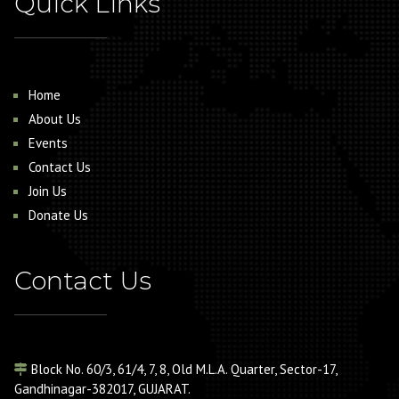
Quick Links
Home
About Us
Events
Contact Us
Join Us
Donate Us
Contact Us
Block No. 60/3, 61/4, 7, 8, Old M.L.A. Quarter, Sector-17,
Gandhinagar-382017, GUJARAT.