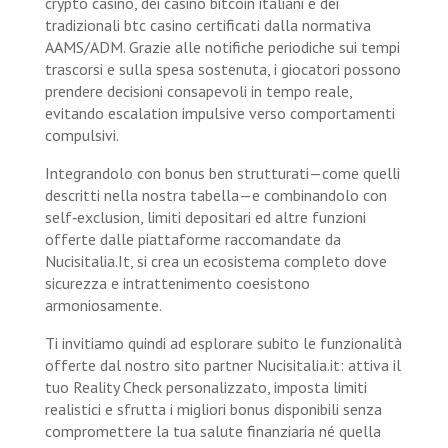
crypto casino, dei casino bitcoin italiani e dei
tradizionali btc casino certificati dalla normativa
AAMS/ADM. Grazie alle notifiche periodiche sui tempi
trascorsi e sulla spesa sostenuta, i giocatori possono
prendere decisioni consapevoli in tempo reale,
evitando escalation impulsive verso comportamenti
compulsivi.
Integrandolo con bonus ben strutturati—come quelli
descritti nella nostra tabella—e combinandolo con
self‑exclusion, limiti depositari ed altre funzioni
offerte dalle piattaforme raccomandate da
Nucisitalia.It, si crea un ecosistema completo dove
sicurezza e intrattenimento coesistono
armoniosamente.
Ti invitiamo quindi ad esplorare subito le funzionalità
offerte dal nostro sito partner Nucisitalia.it: attiva il
tuo Reality Check personalizzato, imposta limiti
realistici e sfrutta i migliori bonus disponibili senza
compromettere la tua salute finanziaria né quella