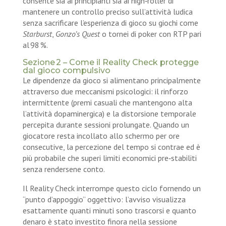
consente sia ai principianti sia ai high‑roller di
mantenere un controllo preciso sull’attività ludica
senza sacrificare l’esperienza di gioco su giochi come
Starburst
,
Gonzo’s Quest
o tornei di poker con RTP pari
al 98 %.
Sezione 2 – Come il Reality Check protegge
dal gioco compulsivo
Le dipendenze da gioco si alimentano principalmente
attraverso due meccanismi psicologici: il rinforzo
intermittente (premi casuali che mantengono alta
l’attività dopaminergica) e la distorsione temporale
percepita durante sessioni prolungate. Quando un
giocatore resta incollato allo schermo per ore
consecutive, la percezione del tempo si contrae ed è
più probabile che superi limiti economici pre‑stabiliti
senza rendersene conto.
Il Reality Check interrompe questo ciclo fornendo un
“punto d’appoggio” oggettivo: l’avviso visualizza
esattamente quanti minuti sono trascorsi e quanto
denaro è stato investito finora nella sessione