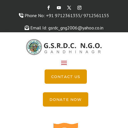
Phone No: +91 9712361355/ 9712561155
Email Id: gsrdc_gng2006@yahoo.co.in
CONTACT US
DONATE NOW