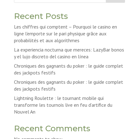
Recent Posts
Les chiffres qui comptent – Pourquoi le casino en
ligne l’emporte sur le pari physique grâce aux
probabilités et aux algorithmes
La experiencia nocturna que mereces: LazyBar bonos
y el lujo discreto del casino en línea
Chroniques des gagnants du poker : le guide complet
des jackpots festifs
Chroniques des gagnants du poker : le guide complet
des jackpots festifs
Lightning Roulette : le tournant mobile qui
transforme les tournois live en feu d’artifice du
Nouvel An
Recent Comments