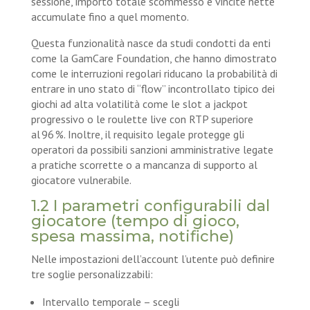
sessione, importo totale scommesso e vincite nette
accumulate fino a quel momento.
Questa funzionalità nasce da studi condotti da enti
come la GamCare Foundation, che hanno dimostrato
come le interruzioni regolari riducano la probabilità di
entrare in uno stato di “flow” incontrollato tipico dei
giochi ad alta volatilità come le slot a jackpot
progressivo o le roulette live con RTP superiore
al 96 %. Inoltre, il requisito legale protegge gli
operatori da possibili sanzioni amministrative legate
a pratiche scorrette o a mancanza di supporto al
giocatore vulnerabile.
1.2 I parametri configurabili dal
giocatore (tempo di gioco,
spesa massima, notifiche)
Nelle impostazioni dell’account l’utente può definire
tre soglie personalizzabili:
Intervallo temporale – scegli