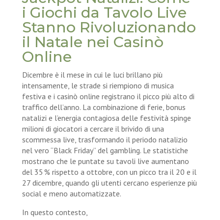
i Giochi da Tavolo Live
Stanno Rivoluzionando
il Natale nei Casinò
Online
Dicembre è il mese in cui le luci brillano più
intensamente, le strade si riempiono di musica
festiva e i casinò online registrano il picco più alto di
traffico dell’anno. La combinazione di ferie, bonus
natalizi e l’energia contagiosa delle festività spinge
milioni di giocatori a cercare il brivido di una
scommessa live, trasformando il periodo natalizio
nel vero “Black Friday” del gambling. Le statistiche
mostrano che le puntate su tavoli live aumentano
del 35 % rispetto a ottobre, con un picco tra il 20 e il
27 dicembre, quando gli utenti cercano esperienze più
social e meno automatizzate.
In questo contesto,