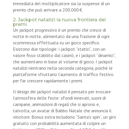
immediata del moltiplicatore sia la suspense di un
premio che può arrivare a 200.000 €.
2. Jackpot natalizi: la nuova frontiera dei
premi
Un jackpot progressivo è un premio che cresce di
notte in notte, alimentato da una frazione di ogni
scommessa effettuata su un gioco specifico.
Esistono due tipologie: i jackpot “statici”, con un
valore fisso stabilito dal casinò, e i jackpot “dinamici”,
che aumentano in base al volume di gioco. I jackpot
natalizi rientrano nella seconda categoria, poiché le
piattaforme sfruttano l’aumento di traffico festivo
per far crescere rapidamente i premi.
Il design dei jackpot natalizi è pensato per evocare
l’atmosfera delle feste: sfondi innevati, suoni di
campane, animazioni di regali che si aprono e,
talvolta, un avatar di Babbo Natale che annuncia il
vincitore. Bonus extra includono “Santa’s spin”, un giro
gratuito con probabilità aumentata di colpire un