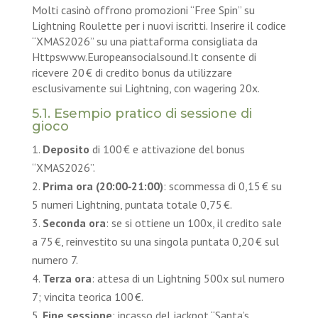
Molti casinò offrono promozioni “Free Spin” su
Lightning Roulette per i nuovi iscritti. Inserire il codice
“XMAS2026” su una piattaforma consigliata da
Httpswww.Europeansocialsound.It consente di
ricevere 20 € di credito bonus da utilizzare
esclusivamente sui Lightning, con wagering 20x.
5.1. Esempio pratico di sessione di
gioco
Deposito
di 100 € e attivazione del bonus
“XMAS2026”.
Prima ora (20:00‑21:00)
: scommessa di 0,15 € su
5 numeri Lightning, puntata totale 0,75 €.
Seconda ora
: se si ottiene un 100x, il credito sale
a 75 €, reinvestito su una singola puntata 0,20 € sul
numero 7.
Terza ora
: attesa di un Lightning 500x sul numero
7; vincita teorica 100 €.
Fine sessione
: incasso del jackpot “Santa’s