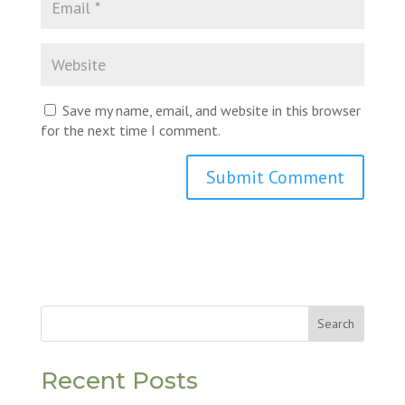
Save my name, email, and website in this browser
for the next time I comment.
Search
Recent Posts