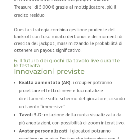
Treasure” di 5 000 € grazie al moltiplicatore, più il
credito residuo.
Questa strategia combina gestione prudente del
bankroll con l’uso mirato dei bonus e dei momenti di
crescita del jackpot, massimizzando le probabilità di
ottenere un payout significativo.
6. Il futuro dei giochi da tavolo live durante
le festività
Innovazioni previste
Realtà aumentata (AR)
: i croupier potranno
proiettare effetti di neve e luci natalizie
direttamente sullo schermo del giocatore, creando
un tavolo “immersivo”.
Tavoli 3‑D
: rotazione della ruota visualizzata da
più angolazioni, con possibilità di zoom interattivo.
Avatar personalizzati
: i giocatori potranno
scegliere un avatar festivo che interagisce con il