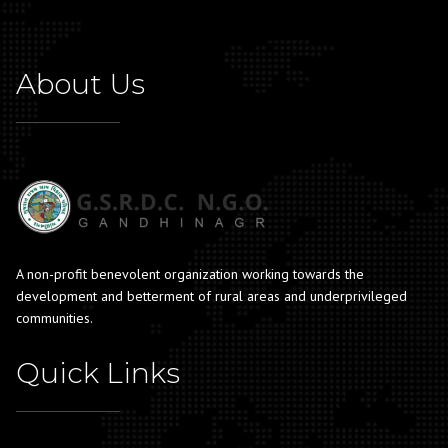
About Us
A non-profit benevolent organization working towards the
development and betterment of rural areas and underprivileged
communities.
Quick Links