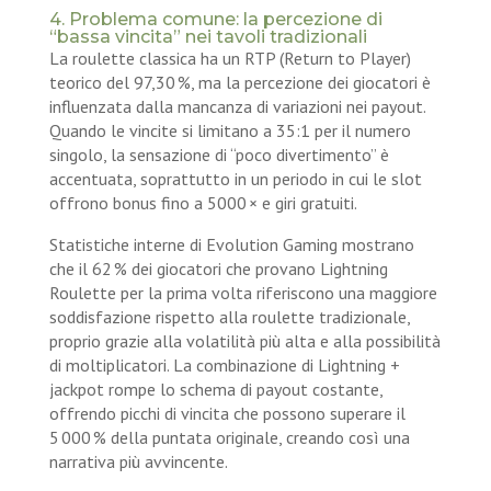
4. Problema comune: la percezione di
“bassa vincita” nei tavoli tradizionali
La roulette classica ha un RTP (Return to Player)
teorico del 97,30 %, ma la percezione dei giocatori è
influenzata dalla mancanza di variazioni nei payout.
Quando le vincite si limitano a 35:1 per il numero
singolo, la sensazione di “poco divertimento” è
accentuata, soprattutto in un periodo in cui le slot
offrono bonus fino a 5000 × e giri gratuiti.
Statistiche interne di Evolution Gaming mostrano
che il 62 % dei giocatori che provano Lightning
Roulette per la prima volta riferiscono una maggiore
soddisfazione rispetto alla roulette tradizionale,
proprio grazie alla volatilità più alta e alla possibilità
di moltiplicatori. La combinazione di Lightning +
jackpot rompe lo schema di payout costante,
offrendo picchi di vincita che possono superare il
5 000 % della puntata originale, creando così una
narrativa più avvincente.