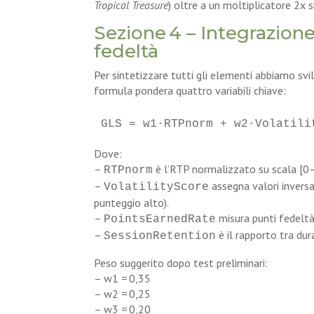
Tropical Treasure
) oltre a un moltiplicatore 2x 
Sezione 4 – Integrazione
fedeltà
Per sintetizzare tutti gli elementi abbiamo sv
formula pondera quattro variabili chiave:
Dove:
–
è l’RTP normalizzato su scala [0
RTPnorm
–
assegna valori inversa
VolatilityScore
punteggio alto).
–
misura punti fedelt
PointsEarnedRate
–
è il rapporto tra du
SessionRetention
Peso suggerito dopo test preliminari:
– w1 = 0,35
– w2 = 0,25
– w3 = 0,20