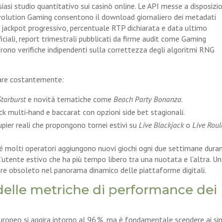
lsiasi studio quantitativo sui casinò online. Le API messe a disposizi
volution Gaming consentono il download giornaliero dei metadati
ve, jackpot progressivo, percentuale RTP dichiarata e data ultimo
ciali, report trimestrali pubblicati da firme audit come Gaming
ono verifiche indipendenti sulla correttezza degli algoritmi RNG
rare costantemente:
Starburst
e novità tematiche come
Beach Party Bonanza
.
ck multi‑hand e baccarat con opzioni side bet stagionali.
pier reali che propongono tornei estivi su
Live Blackjack
o
Live Roul
é molti operatori aggiungono nuovi giochi ogni due settimane duran
’utente estivo che ha più tempo libero tra una nuotata e l’altra. Un
are obsoleto nel panorama dinamico delle piattaforme digitali.
 delle metriche di performance dei
ropeo si aggira intorno al 96 %, ma è fondamentale scendere ai sin