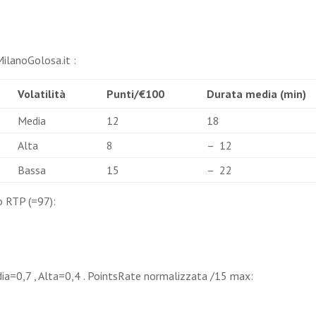
MilanoGolosa.it :
Volatilità
Punti/€100
Durata media (min)
Media
12
18
Alta
8
– 12
Bassa
15
– 22
o RTP (=97):
ia=0,7 , Alta=0,4 . PointsRate normalizzata /15 max: