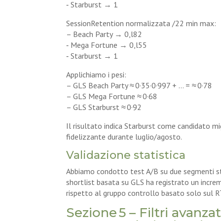
‑ Starburst → 1
SessionRetention normalizzata /22 min max:
– Beach Party → 0,l82
‑ Mega Fortune → 0,l55
‑ Starburst → 1
Applichiamo i pesi:
– GLS Beach Party ≈ 0·35·0·997 + … = ≈ 0·78
– GLS Mega Fortune ≈ 0·68
– GLS Starburst ≈ 0·92
Il risultato indica Starburst come candidato mi
fidelizzante durante luglio/agosto.
Validazione statistica
Abbiamo condotto test A/B su due segmenti stagio
shortlist basata su GLS ha registrato un incre
rispetto al gruppo controllo basato solo sul R
Sezione 5 – Filtri avanza