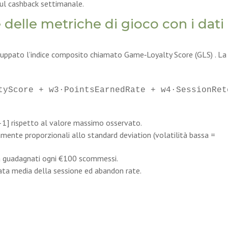
sul cashback settimanale.
 delle metriche di gioco con i dati
iluppato l’indice composito chiamato Game‑Loyalty Score (GLS) . La
–1] rispetto al valore massimo osservato.
mente proporzionali allo standard deviation (volatilità bassa =
à guadagnati ogni €100 scommessi.
rata media della sessione ed abandon rate.