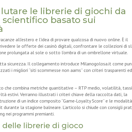
lutare le librerie di giochi da
scientifico basato sui
à
acanze all’estero e l’idea di provare qualcosa di nuovo online. È il
vedere le offerte dei casinò digitali, confrontare le collezioni di s
sione prolungata al sole o sotto l’ombra di un ombrellone virtuale.
tutta sicurezza. Il collegamento introduce Milanogolosa.it come pu
zati i migliori “siti scommesse non aams” con criteri trasparenti e
 che combina metriche quantitative – RTP medio, volatilità, tassi
 estivi. Verranno illustrati i criteri chiave della raccolta dati, la
ostruzione di un indice composito “Game‑Loyalty Score” e le modalit
durante la stagione balneare. L’articolo si chiude con consigli prati
ing nei programmi premianti.
 delle librerie di gioco