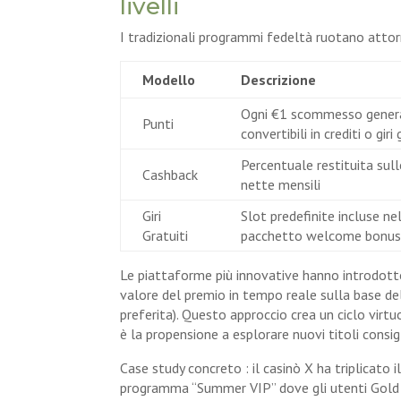
livelli
I tradizionali programmi fedeltà ruotano attorn
Modello
Descrizione
Ogni €1 scommesso genera
Punti
convertibili in crediti o giri 
Percentuale restituita sull
Cashback
nette mensili
Giri
Slot predefinite incluse ne
Gratuiti
pacchetto welcome bonu
Le piattaforme più innovative hanno introdotto 
valore del premio in tempo reale sulla base d
preferita). Questo approccio crea un ciclo virt
è la propensione a esplorare nuovi titoli consig
Case study concreto : il casinò X ha triplicato
programma “Summer VIP” dove gli utenti Gold o