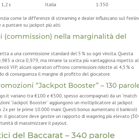
 1,2 s
Italia
1:350
enzia come le differenze di streaming e dealer influiscano sul feelin
 a puntare su jackpot più alti.
oni (commission) nella marginalità del
tta a una commissione standard del 5 % su ogni vincita. Questa
0,985 a circa 0,979, ma rimane la scelta più vantaggiosa rispetto al
tavoli VIP, alcuni operatori offrono commissioni ridotte al 4,5 % o
do di conseguenza il margine di profitto del giocatore.
romozioni “Jackpot Booster” – 130 parol
da Ago.it variano tra €100 e €500, spesso accompagnati da un “match
zioni “Jackpot Booster” aggiungono un moltiplicatore al jackpot
o 2x per le prime 10.000 mani. Questi bonus aumentano il bankroll
e: il giocatore deve gestire un rapporto di wagering più elevato (30
tunità di massimizzare il payout.
ci del Baccarat – 340 parole