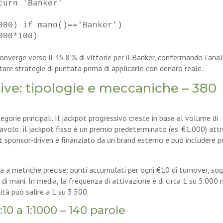
urn 'Banker'

000) if mano()=='Banker')

nverge verso il 45,8 % di vittorie per il Banker, confermando l’anali
tare strategie di puntata prima di applicarle con denaro reale.
live: tipologie e meccaniche – 380
tegorie principali. Il jackpot progressivo cresce in base al volume di
tavolo; il jackpot fisso è un premio predeterminato (es. €1.000) att
pot sponsor‑driven è finanziato da un brand esterno e può includere 
ta a metriche precise: punti accumulati per ogni €10 di turnover, sog
i mani. In media, la frequenza di attivazione è di circa 1 su 5.000 
ità può salire a 1 su 3.500.
:10 a 1:1000 – 140 parole