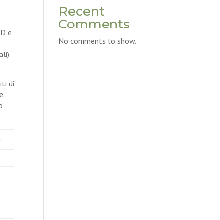
Recent
Comments
HD e
No comments to show.
ali)
ti di
re
o
)