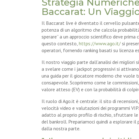
Strategia Numeriche e
Baccarat: Un Viaggio
Il Baccarat live è diventato il cervello pulsant
potenza di un algoritmo che calcola probabilit
sperare” a un approccio scientifico deve prima 
questo contesto,
https://www.ago.it/
si prese
operatori, fornendo ranking basati su licenza e
Il nostro viaggio parte dall’analisi dei migliori
a svelare come i jackpot progressivi si attivano
una guida per il giocatore moderno che vuole t
consapevole. Scopriremo come le commissioni, i
valore atteso (EV) e con la probabilità di colpi
Il ruolo di Ago.it è centrale: il sito di recensio
velocità video e valutazioni dei programmi VIP. 
adatto al proprio profilo di rischio, sfruttare
del bankroll. Prepariamoci quindi a esplorare il
dalla nostra parte.