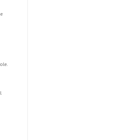
ne
ole.
l