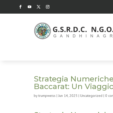
Strategia Numeriche e
Baccarat: Un Viaggio
by
trumpweiss
|
Jun 14, 2025
|
Uncategorized
|
0 co