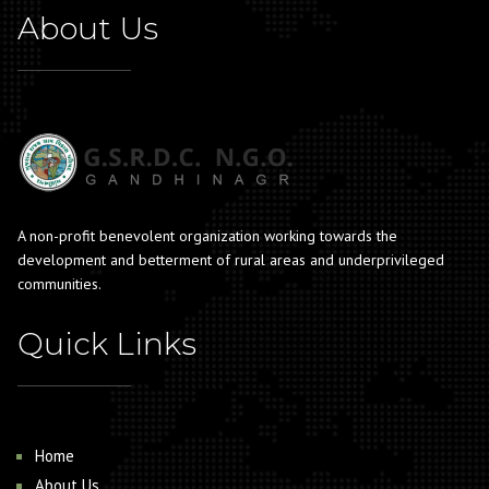
About Us
A non-profit benevolent organization working towards the
development and betterment of rural areas and underprivileged
communities.
Quick Links
Home
About Us