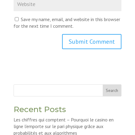
Save my name, email, and website in this browser
for the next time I comment.
Search
Recent Posts
Les chiffres qui comptent – Pourquoi le casino en
ligne l’emporte sur le pari physique grâce aux
probabilités et aux algorithmes