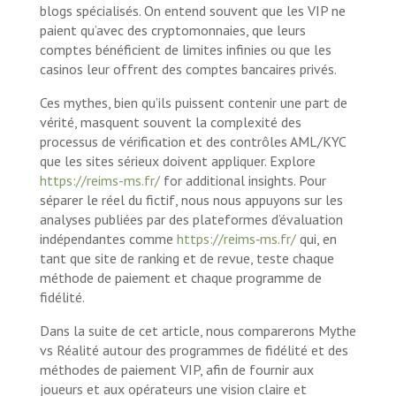
blogs spécialisés. On entend souvent que les VIP ne
paient qu’avec des cryptomonnaies, que leurs
comptes bénéficient de limites infinies ou que les
casinos leur offrent des comptes bancaires privés.
Ces mythes, bien qu’ils puissent contenir une part de
vérité, masquent souvent la complexité des
processus de vérification et des contrôles AML/KYC
que les sites sérieux doivent appliquer. Explore
https://reims-ms.fr/
for additional insights. Pour
séparer le réel du fictif, nous nous appuyons sur les
analyses publiées par des plateformes d’évaluation
indépendantes comme
https://reims‑ms.fr/
qui, en
tant que site de ranking et de revue, teste chaque
méthode de paiement et chaque programme de
fidélité.
Dans la suite de cet article, nous comparerons Mythe
vs Réalité autour des programmes de fidélité et des
méthodes de paiement VIP, afin de fournir aux
joueurs et aux opérateurs une vision claire et