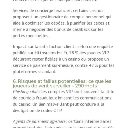
Services de concierge financier : certains casinos
proposent un gestionnaire de compte personnel qui
aide à optimiser les dépôts, à planifier les taxes et
même à négocier des bonus de cashback sur les
pertes mensuelles.
Impact sur la satisfaction client : selon une enquête
publiée sur Httpsreims Ms.Fr, 78 % des joueurs VIP
déclarent rester fidèles à un casino qui propose un
service de paiement sur‑mesure, contre 42 % pour les
plateformes standard.
6. Risques et failles potentielles : ce que les
joueurs doivent surveiller – 290 mots
Phishing ciblé
: les comptes VIP sont souvent la cible
de courriels frauduleux imitant les communications
du casino. Un lien malveillant peut conduire à la
divulgation de codes OTP.
Agents de paiement off‑shore
: certains intermédiaires
promettent des frais réduits mais ne sont pas agréés.