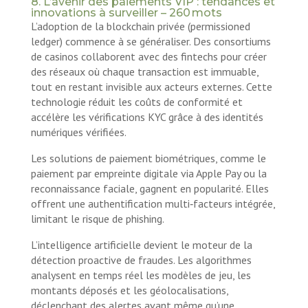
8. L’avenir des paiements VIP : tendances et
innovations à surveiller – 260 mots
L’adoption de la blockchain privée (permissioned
ledger) commence à se généraliser. Des consortiums
de casinos collaborent avec des fintechs pour créer
des réseaux où chaque transaction est immuable,
tout en restant invisible aux acteurs externes. Cette
technologie réduit les coûts de conformité et
accélère les vérifications KYC grâce à des identités
numériques vérifiées.
Les solutions de paiement biométriques, comme le
paiement par empreinte digitale via Apple Pay ou la
reconnaissance faciale, gagnent en popularité. Elles
offrent une authentification multi‑facteurs intégrée,
limitant le risque de phishing.
L’intelligence artificielle devient le moteur de la
détection proactive de fraudes. Les algorithmes
analysent en temps réel les modèles de jeu, les
montants déposés et les géolocalisations,
déclenchant des alertes avant même qu’une