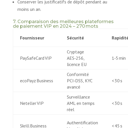
Conserver les justificatifs de dépôt pendant au
moins un an.
7. Comparaison des meilleures plateformes
de paiement VIP en 2024 – 270 mots
Fournisseur
Sécurité
Rapidit
Cryptage
PaySafeCard VIP
AES‑256,
1‑5 min
licence EU
Conformité
ecoPayz Business
PCI‑DSS, KYC
< 30 s
avancé
Surveillance
Neteller VIP
AML en temps
< 30 s
réel
Authentification
Skrill Business
< 45 s