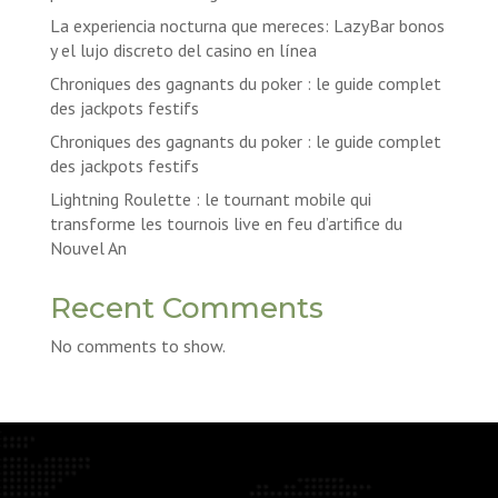
La experiencia nocturna que mereces: LazyBar bonos
y el lujo discreto del casino en línea
Chroniques des gagnants du poker : le guide complet
des jackpots festifs
Chroniques des gagnants du poker : le guide complet
des jackpots festifs
Lightning Roulette : le tournant mobile qui
transforme les tournois live en feu d’artifice du
Nouvel An
Recent Comments
No comments to show.