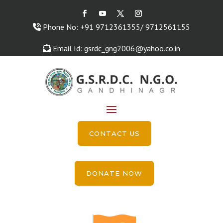
Phone No: +91 9712361355/ 9712561155
Email Id: gsrdc_gng2006@yahoo.co.in
CONTACT US
DONATE NOW