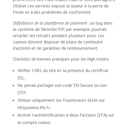
Utiliser ces services expose le joueur à la perte de
fonds et à des problèmes de conformité.
Défaillance de la plateforme de paiement
: un bug dans
le système de Neteller VIP, par exemple, pourrait
retarder les retraits pendant plusieurs jours. Les
casinos doivent disposer de plans de continuité
d’activité et de garanties de remboursement.
Checklist de bonnes pratiques pour les high rollers
Vérifier l’URL du site et la présence du certificat
SSL.
Ne jamais partager son code 3D‑Secure ou son
OTP.
Utiliser uniquement les fournisseurs listés sur
Httpsreims Ms.Fr.
Activer l’authentification à deux facteurs (2FA) sur
le compte casino.